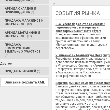
ПРОИЗВОДСТВА
(3)
-->
АРЕНДА СКЛАДОВ И
ПРОИЗВОДСТВА
СОБЫТИЯ РЫНКА
(8)
ПРОДАЖА МАГАЗИНОВ И
СФЕРЫ УСЛУГ
Яна Гусева поделится секретами
(62)
переговорного мастерства с
риелторами Санкт-Петербурга
АРЕНДА МАГАЗИНОВ И
Всех, кому интересно повысить
СФЕРЫ УСЛУГ
(30)
квалификацию в сфере психологии,
приглашают на тренинг на тему
ПРОДАЖА
«Психология влияния в риэлторских
КОММЕРЧЕСКИХ
переговорах».
ЗЕМЕЛЬНЫХ УЧАСТКОВ
VI биеннале «Архитектура Петербур
(29)
Российская гильдия управляющих и
девелоперов приглашает принять уча
Другое
в VI ежегодном биеннале «Архитектур
Петербурга», которое пройдет 18-24 а
ПРОДАЖА ГАРАЖЕЙ
(5)
в Мраморном зале Российского
этнографического музея.
Описание формата XML
Зеркало рынка и Ярмарка тщеслави
С первых дней своего существования
Петербургская Ярмарка недвижимост
стала зеркалом рынка, точно отража
как общую ситуацию, так и наиболее 
тенденции в каждом, представленно
выставке сегменте. Не стала
исключением и Ярмарка, прошедшая 