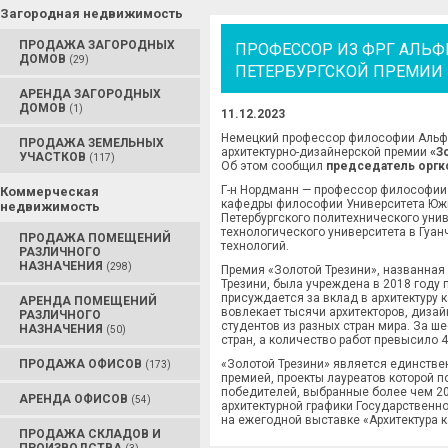
Загородная недвижимость
ПРОДАЖА ЗАГОРОДНЫХ
ПРОФЕССОР ИЗ ФРГ АЛЬ
ДОМОВ
(29)
ПЕТЕРБУРГСКОЙ ПРЕМИИ 
АРЕНДА ЗАГОРОДНЫХ
ДОМОВ
(1)
11.12.2023
Немецкий профессор философии Альф
ПРОДАЖА ЗЕМЕЛЬНЫХ
архитектурно-дизайнерской премии
«З
УЧАСТКОВ
(117)
Об этом сообщил
председатель оргк
Г-н Нордманн — профессор философии 
Коммерческая
кафедры философии Университета Южн
недвижимость
Петербургского политехнического уни
технологического университета в Гуа
ПРОДАЖА ПОМЕЩЕНИЙ
технологий.
РАЗЛИЧНОГО
НАЗНАЧЕНИЯ
(298)
Премия «Золотой Трезини», названная 
Трезини, была учреждена в 2018 году 
присуждается за вклад в архитектуру 
АРЕНДА ПОМЕЩЕНИЙ
вовлекает тысячи архитекторов, дизай
РАЗЛИЧНОГО
студентов из разных стран мира. За ш
НАЗНАЧЕНИЯ
(50)
стран, а количество работ превысило 
ПРОДАЖА ОФИСОВ
«Золотой Трезини» является единстве
(173)
премией, проекты лауреатов которой 
победителей, выбранные более чем 200
АРЕНДА ОФИСОВ
(54)
архитектурной графики Государственно
на ежегодной выставке «Архитектура к
ПРОДАЖА СКЛАДОВ И