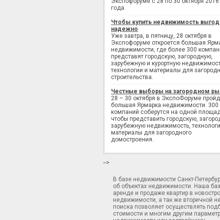
Экспофоруме с 28 по 30 октября 2016
года.
Чтобы купить недвижимость выгод
надежно
Уже завтра, в пятницу, 28 октября в
Экспофоруме откроется большая Ярм
недвижимости, где более 300 компан
представят городскую, загородную,
зарубежную и курортную недвижимост
технологии и материалы для загород
строительства.
Честные выборы на загородном ры
28 – 30 октября в ЭкспоФоруме пройд
большая Ярмарка недвижимости. 300
компаний соберутся на одной площад
чтобы представить городскую, загоро
зарубежную недвижимость, технологи
материалы для загородного
домостроения.
-->
В базе недвижимости Санкт-Петербу
об объектах недвижимости. Наша ба
аренде и продаже квартир в новостр
недвижимости, а так же вторичной н
поиска позволяет осуществлять подб
стоимости и многим другим параметр