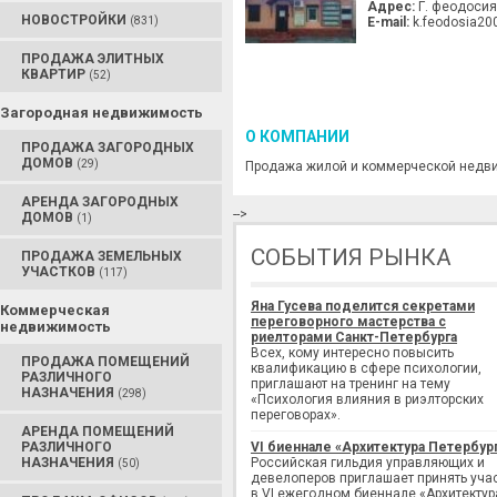
Адрес:
Г. феодосия
НОВОСТРОЙКИ
(831)
E-mail:
k.feodosia20
ПРОДАЖА ЭЛИТНЫХ
КВАРТИР
(52)
Загородная недвижимость
О КОМПАНИИ
ПРОДАЖА ЗАГОРОДНЫХ
ДОМОВ
(29)
Продажа жилой и коммерческой недви
АРЕНДА ЗАГОРОДНЫХ
-->
ДОМОВ
(1)
СОБЫТИЯ РЫНКА
ПРОДАЖА ЗЕМЕЛЬНЫХ
УЧАСТКОВ
(117)
Яна Гусева поделится секретами
Коммерческая
переговорного мастерства с
недвижимость
риелторами Санкт-Петербурга
Всех, кому интересно повысить
ПРОДАЖА ПОМЕЩЕНИЙ
квалификацию в сфере психологии,
РАЗЛИЧНОГО
приглашают на тренинг на тему
НАЗНАЧЕНИЯ
(298)
«Психология влияния в риэлторских
переговорах».
АРЕНДА ПОМЕЩЕНИЙ
РАЗЛИЧНОГО
VI биеннале «Архитектура Петербур
НАЗНАЧЕНИЯ
Российская гильдия управляющих и
(50)
девелоперов приглашает принять уча
в VI ежегодном биеннале «Архитектур