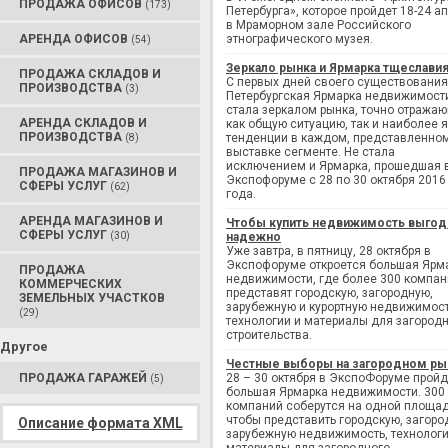
ПРОДАЖА ОФИСОВ
(173)
Петербурга», которое пройдет 18-24 а
в Мраморном зале Российского
АРЕНДА ОФИСОВ
этнографического музея.
(54)
Зеркало рынка и Ярмарка тщеслави
ПРОДАЖА СКЛАДОВ И
С первых дней своего существования
ПРОИЗВОДСТВА
(3)
Петербургская Ярмарка недвижимост
стала зеркалом рынка, точно отража
АРЕНДА СКЛАДОВ И
как общую ситуацию, так и наиболее 
ПРОИЗВОДСТВА
тенденции в каждом, представленно
(8)
выставке сегменте. Не стала
исключением и Ярмарка, прошедшая 
ПРОДАЖА МАГАЗИНОВ И
Экспофоруме с 28 по 30 октября 2016
СФЕРЫ УСЛУГ
(62)
года.
АРЕНДА МАГАЗИНОВ И
Чтобы купить недвижимость выгод
СФЕРЫ УСЛУГ
(30)
надежно
Уже завтра, в пятницу, 28 октября в
Экспофоруме откроется большая Ярм
ПРОДАЖА
недвижимости, где более 300 компан
КОММЕРЧЕСКИХ
представят городскую, загородную,
ЗЕМЕЛЬНЫХ УЧАСТКОВ
зарубежную и курортную недвижимост
(29)
технологии и материалы для загород
строительства.
Другое
Честные выборы на загородном ры
ПРОДАЖА ГАРАЖЕЙ
28 – 30 октября в ЭкспоФоруме пройд
(5)
большая Ярмарка недвижимости. 300
компаний соберутся на одной площад
чтобы представить городскую, загоро
Описание формата XML
зарубежную недвижимость, технологи