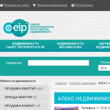
Реклама на сайте
Правила размещения
Регистрация
НЕДВИЖИМОСТЬ
НЕДВИЖИМОСТЬ
ЗАРУБ
САНКТ-ПЕТЕРБУРГА И ЛО
МОСКВЫ И МО
НЕДВИЖ
Регио
Название:
Жилая недвижимость
Главная
/
Каталог компаний
/
АЛЕКС 
ПРОДАЖА КВАРТИР
(632)
АРЕНДА КВАРТИР
АЛЕКС НЕДВИЖИМО
(4)
ПРОДАЖА КОМНАТ
(10)
Телефон:
+7 (978) 