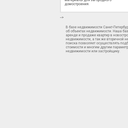
материалы для загородного
домостроения.
-->
В базе недвижимости Санкт-Петербу
об объектах недвижимости. Наша ба
аренде и продаже квартир в новостр
недвижимости, а так же вторичной н
поиска позволяет осуществлять подб
стоимости и многим другим параметр
недвижимости или застройщику.