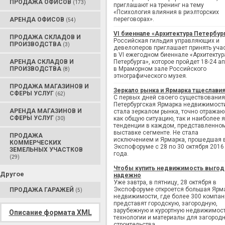
ПРОДАЖА ОФИСОВ
(173)
приглашают на тренинг на тему
«Психология влияния в риэлторских
переговорах».
АРЕНДА ОФИСОВ
(54)
VI биеннале «Архитектура Петербур
ПРОДАЖА СКЛАДОВ И
Российская гильдия управляющих и
ПРОИЗВОДСТВА
(3)
девелоперов приглашает принять уча
в VI ежегодном биеннале «Архитектур
АРЕНДА СКЛАДОВ И
Петербурга», которое пройдет 18-24 а
ПРОИЗВОДСТВА
в Мраморном зале Российского
(8)
этнографического музея.
ПРОДАЖА МАГАЗИНОВ И
Зеркало рынка и Ярмарка тщеслави
СФЕРЫ УСЛУГ
(62)
С первых дней своего существования
Петербургская Ярмарка недвижимост
АРЕНДА МАГАЗИНОВ И
стала зеркалом рынка, точно отража
СФЕРЫ УСЛУГ
как общую ситуацию, так и наиболее 
(30)
тенденции в каждом, представленно
выставке сегменте. Не стала
ПРОДАЖА
исключением и Ярмарка, прошедшая 
КОММЕРЧЕСКИХ
Экспофоруме с 28 по 30 октября 2016
ЗЕМЕЛЬНЫХ УЧАСТКОВ
года.
(29)
Чтобы купить недвижимость выгод
Другое
надежно
Уже завтра, в пятницу, 28 октября в
Экспофоруме откроется большая Ярм
ПРОДАЖА ГАРАЖЕЙ
(5)
недвижимости, где более 300 компан
представят городскую, загородную,
зарубежную и курортную недвижимост
Описание формата XML
технологии и материалы для загород
строительства.