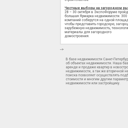
Честные выборы на загородном ры
28 – 30 октября в ЭкспоФоруме пройд
большая Ярмарка недвижимости. 300
компаний соберутся на одной площад
чтобы представить городскую, загоро
зарубежную недвижимость, технологи
материалы для загородного
домостроения.
-->
В базе недвижимости Санкт-Петербу
об объектах недвижимости. Наша ба
аренде и продаже квартир в новостр
недвижимости, а так же вторичной н
поиска позволяет осуществлять подб
стоимости и многим другим параметр
недвижимости или застройщику.