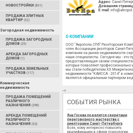
Адрес:
Санкт-Петер
НОВОСТРОЙКИ
(831)
Домашняя страниц
E-mail:
info@akropol.
ПРОДАЖА ЭЛИТНЫХ
КВАРТИР
(52)
Загородная недвижимость
О КОМПАНИИ
ПРОДАЖА ЗАГОРОДНЫХ
ДОМОВ
(29)
ООО "Акрополь СПб" Риэлторская Комп
член Ассоциации риэлторов Санкт-Пет
компании на рынке недвижимости серт
АРЕНДА ЗАГОРОДНЫХ
наши специалисты. Сегодня мы - это 
ДОМОВ
(1)
предоставляющая своим специалистам
которые позволяют профессионально и
ПРОДАЖА ЗЕМЕЛЬНЫХ
мы стали победителем ХХ Межрегиона
УЧАСТКОВ
(117)
недвижимости "КАИССА - 2014" в номи
является официальным партнером веду
Коммерческая
недвижимость
-->
ПРОДАЖА ПОМЕЩЕНИЙ
СОБЫТИЯ РЫНКА
РАЗЛИЧНОГО
НАЗНАЧЕНИЯ
(298)
Яна Гусева поделится секретами
АРЕНДА ПОМЕЩЕНИЙ
переговорного мастерства с
РАЗЛИЧНОГО
риелторами Санкт-Петербурга
НАЗНАЧЕНИЯ
(50)
Всех, кому интересно повысить
квалификацию в сфере психологии,