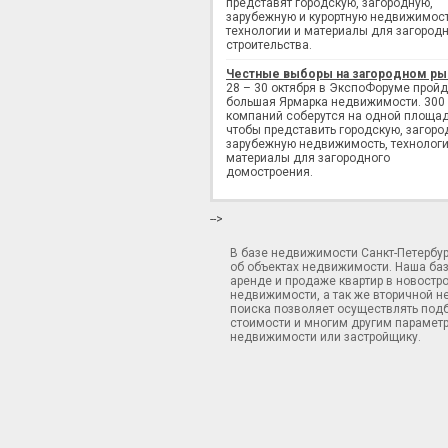
представят городскую, загородную,
зарубежную и курортную недвижимост
технологии и материалы для загород
строительства.
Честные выборы на загородном ры
28 – 30 октября в ЭкспоФоруме пройд
большая Ярмарка недвижимости. 300
компаний соберутся на одной площад
чтобы представить городскую, загоро
зарубежную недвижимость, технологи
материалы для загородного
домостроения.
-->
В базе недвижимости Санкт-Петербу
об объектах недвижимости. Наша ба
аренде и продаже квартир в новостр
недвижимости, а так же вторичной н
поиска позволяет осуществлять подб
стоимости и многим другим параметр
недвижимости или застройщику.