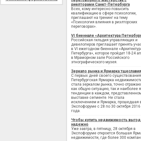
переговорного мастерства с
риелторами Санкт-Петербурга
Всех, кому интересно повысить
квалификацию в сфере психологии,
приглашают на тренинг на тему
«Психология влияния в риэлторских
переговорах».
VI биеннале «Архитектура Петербур
Российская гильдия управляющих и
девелоперов приглашает принять уча
в VI ежегодном биеннале «Архитектур
Петербурга», которое пройдет 18-24 а
в Мраморном зале Российского
этнографического музея.
Зеркало рынка и Ярмарка тщеслави
С первых дней своего существования
Петербургская Ярмарка недвижимост
стала зеркалом рынка, точно отража
как общую ситуацию, так и наиболее 
тенденции в каждом, представленно
выставке сегменте. Не стала
исключением и Ярмарка, прошедшая 
Экспофоруме с 28 по 30 октября 2016
года.
Чтобы купить недвижимость выгод
надежно
Уже завтра, в пятницу, 28 октября в
Экспофоруме откроется большая Ярм
недвижимости, где более 300 компан