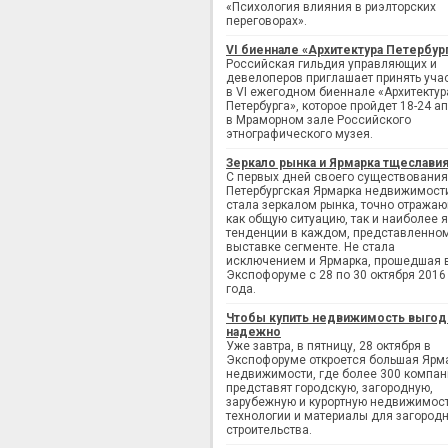
«Психология влияния в риэлторских
переговорах».
VI биеннале «Архитектура Петербур
Российская гильдия управляющих и
девелоперов приглашает принять уча
в VI ежегодном биеннале «Архитектур
Петербурга», которое пройдет 18-24 а
в Мраморном зале Российского
этнографического музея.
Зеркало рынка и Ярмарка тщеслави
С первых дней своего существования
Петербургская Ярмарка недвижимост
стала зеркалом рынка, точно отража
как общую ситуацию, так и наиболее 
тенденции в каждом, представленно
выставке сегменте. Не стала
исключением и Ярмарка, прошедшая 
Экспофоруме с 28 по 30 октября 2016
года.
Чтобы купить недвижимость выгод
надежно
Уже завтра, в пятницу, 28 октября в
Экспофоруме откроется большая Ярм
недвижимости, где более 300 компан
представят городскую, загородную,
зарубежную и курортную недвижимост
технологии и материалы для загород
строительства.