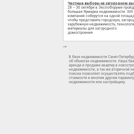
Честные выборы на загородном ры
28 – 30 октября в ЭкспоФоруме пройд
большая Ярмарка недвижимости. 300
компаний соберутся на одной площад
чтобы представить городскую, загоро
зарубежную недвижимость, технологи
материалы для загородного
домостроения.
-->
В базе недвижимости Санкт-Петербу
об объектах недвижимости. Наша ба
аренде и продаже квартир в новостр
недвижимости, а так же вторичной н
поиска позволяет осуществлять подб
стоимости и многим другим параметр
недвижимости или застройщику.