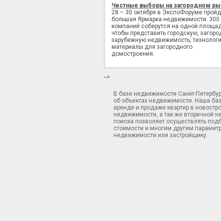
Честные выборы на загородном ры
28 – 30 октября в ЭкспоФоруме пройд
большая Ярмарка недвижимости. 300
компаний соберутся на одной площад
чтобы представить городскую, загоро
зарубежную недвижимость, технологи
материалы для загородного
домостроения.
-->
В базе недвижимости Санкт-Петербу
об объектах недвижимости. Наша ба
аренде и продаже квартир в новостр
недвижимости, а так же вторичной н
поиска позволяет осуществлять подб
стоимости и многим другим параметр
недвижимости или застройщику.