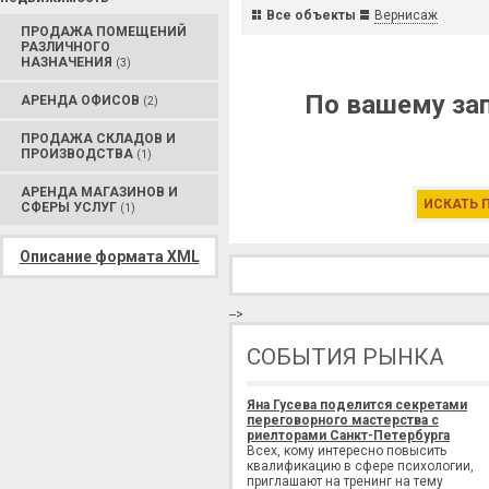
Все объекты
Вернисаж
ПРОДАЖА ПОМЕЩЕНИЙ
РАЗЛИЧНОГО
НАЗНАЧЕНИЯ
(3)
По вашему зап
АРЕНДА ОФИСОВ
(2)
ПРОДАЖА СКЛАДОВ И
ПРОИЗВОДСТВА
(1)
АРЕНДА МАГАЗИНОВ И
ИСКАТЬ 
СФЕРЫ УСЛУГ
(1)
Описание формата XML
-->
СОБЫТИЯ РЫНКА
Яна Гусева поделится секретами
переговорного мастерства с
риелторами Санкт-Петербурга
Всех, кому интересно повысить
квалификацию в сфере психологии,
приглашают на тренинг на тему