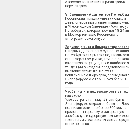
«Психология влияния в риэлторских
переговорах».
VI биеннале «Архитектура Петербур
Российская гильдия управляющих и
девелоперов приглашает принять уча
в VI ежегодном биеннале «Архитектур
Петербурга», которое пройдет 18-24 а
в Мраморном зале Российского
этнографического музея.
Зеркало рынка и Ярмарка тщеслави
С первых дней своего существования
Петербургская Ярмарка недвижимост
стала зеркалом рынка, точно отража
как общую ситуацию, так и наиболее 
тенденции в каждом, представленно
выставке сегменте. Не стала
исключением и Ярмарка, прошедшая 
Экспофоруме с 28 по 30 октября 2016
года.
Чтобы купить недвижимость выгод
надежно
Уже завтра, в пятницу, 28 октября в
Экспофоруме откроется большая Ярм
недвижимости, где более 300 компан
представят городскую, загородную,
зарубежную и курортную недвижимост
технологии и материалы для загород
строительства.