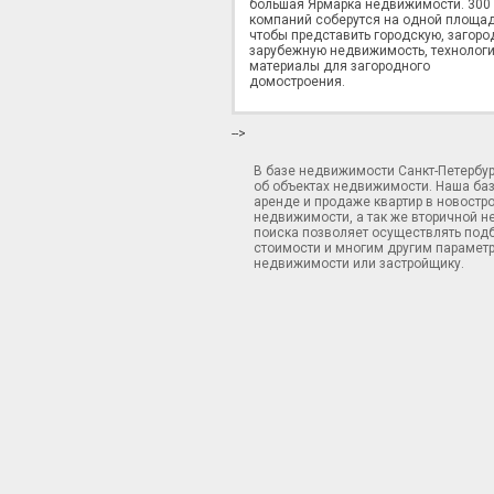
большая Ярмарка недвижимости. 300
компаний соберутся на одной площад
чтобы представить городскую, загоро
зарубежную недвижимость, технологи
материалы для загородного
домостроения.
-->
В базе недвижимости Санкт-Петербу
об объектах недвижимости. Наша ба
аренде и продаже квартир в новостр
недвижимости, а так же вторичной н
поиска позволяет осуществлять подб
стоимости и многим другим параметр
недвижимости или застройщику.