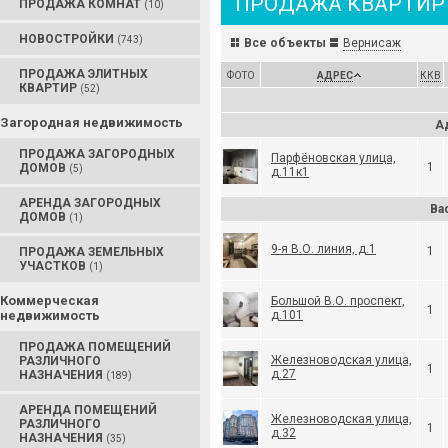
ПРОДАЖА КВАРТИР
ПРОДАЖА КОМНАТ
(10)
НОВОСТРОЙКИ
(743)
Все объекты
Вернисаж
ПРОДАЖА ЭЛИТНЫХ
ФОТО
АДРЕС
ККВ
КВАРТИР
(52)
Загородная недвижимость
А
ПРОДАЖА ЗАГОРОДНЫХ
Парфёновская улица,
1
ДОМОВ
(5)
д.11к1
АРЕНДА ЗАГОРОДНЫХ
Ва
ДОМОВ
(1)
9-я В.О. линия, д.1
1
ПРОДАЖА ЗЕМЕЛЬНЫХ
УЧАСТКОВ
(1)
Коммерческая
Большой В.О. проспект,
1
недвижимость
д.101
ПРОДАЖА ПОМЕЩЕНИЙ
Железноводская улица,
РАЗЛИЧНОГО
1
д.27
НАЗНАЧЕНИЯ
(189)
АРЕНДА ПОМЕЩЕНИЙ
Железноводская улица,
РАЗЛИЧНОГО
1
д.32
НАЗНАЧЕНИЯ
(35)