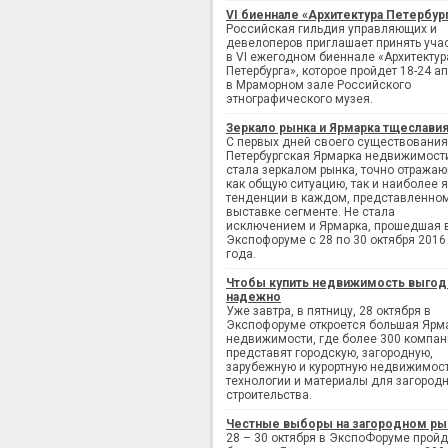
VI биеннале «Архитектура Петербур
Российская гильдия управляющих и
девелоперов приглашает принять уча
в VI ежегодном биеннале «Архитектур
Петербурга», которое пройдет 18-24 а
в Мраморном зале Российского
этнографического музея.
Зеркало рынка и Ярмарка тщеслави
С первых дней своего существования
Петербургская Ярмарка недвижимост
стала зеркалом рынка, точно отража
как общую ситуацию, так и наиболее 
тенденции в каждом, представленно
выставке сегменте. Не стала
исключением и Ярмарка, прошедшая 
Экспофоруме с 28 по 30 октября 2016
года.
Чтобы купить недвижимость выгод
надежно
Уже завтра, в пятницу, 28 октября в
Экспофоруме откроется большая Ярм
недвижимости, где более 300 компан
представят городскую, загородную,
зарубежную и курортную недвижимост
технологии и материалы для загород
строительства.
Честные выборы на загородном ры
28 – 30 октября в ЭкспоФоруме пройд