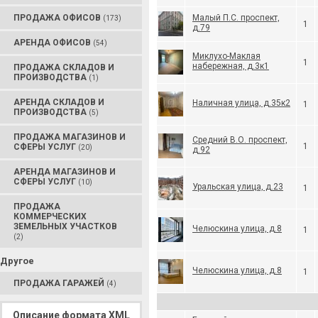
ПРОДАЖА ОФИСОВ
Малый П.С. проспект,
(173)
1
д.79
АРЕНДА ОФИСОВ
(54)
Миклухо-Маклая
1
набережная, д.3к1
ПРОДАЖА СКЛАДОВ И
ПРОИЗВОДСТВА
(1)
АРЕНДА СКЛАДОВ И
Наличная улица, д.35к2
1
ПРОИЗВОДСТВА
(5)
ПРОДАЖА МАГАЗИНОВ И
Средний В.О. проспект,
1
СФЕРЫ УСЛУГ
(20)
д.92
АРЕНДА МАГАЗИНОВ И
СФЕРЫ УСЛУГ
(10)
Уральская улица, д.23
1
ПРОДАЖА
КОММЕРЧЕСКИХ
ЗЕМЕЛЬНЫХ УЧАСТКОВ
Челюскина улица, д.8
1
(2)
Другое
Челюскина улица, д.8
1
ПРОДАЖА ГАРАЖЕЙ
(4)
Описание формата XML