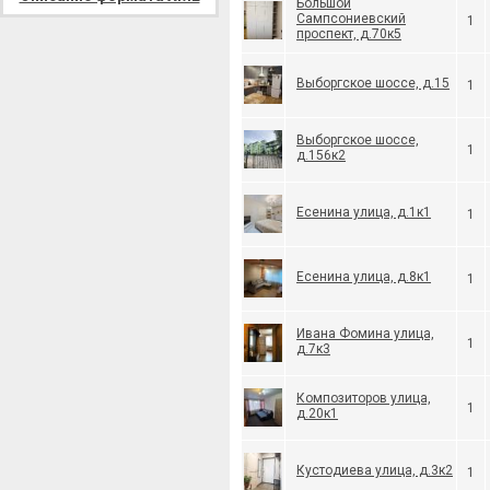
Большой
Сампсониевский
1
проспект, д.70к5
Выборгское шоссе, д.15
1
Выборгское шоссе,
1
д.156к2
Есенина улица, д.1к1
1
Есенина улица, д.8к1
1
Ивана Фомина улица,
1
д.7к3
Композиторов улица,
1
д.20к1
Кустодиева улица, д.3к2
1