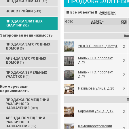
ПРОДАЖА ЭЛИТНЫХ
ПРОДАЖА КОМНАТ
(10)
НОВОСТРОЙКИ
(743)
Все объекты
Вернисаж
ПРОДАЖА ЭЛИТНЫХ
ФОТО
АДРЕС
ККВ
КВАРТИР
(52)
Загородная недвижимость
Ва
ПРОДАЖА ЗАГОРОДНЫХ
20-я В.О. линия, д.5стр1
2
ДОМОВ
(5)
Малый П.С. проспект,
АРЕНДА ЗАГОРОДНЫХ
2
д.79
ДОМОВ
(1)
Малый П.С. проспект,
ПРОДАЖА ЗЕМЕЛЬНЫХ
2
д.79
УЧАСТКОВ
(1)
Коммерческая
Нахимова улица, д.20
2
недвижимость
П
ПРОДАЖА ПОМЕЩЕНИЙ
РАЗЛИЧНОГО
НАЗНАЧЕНИЯ
(189)
Барочная улица, д.12
2
АРЕНДА ПОМЕЩЕНИЙ
РАЗЛИЧНОГО
НАЗНАЧЕНИЯ
Каменноостровский
(35)
2