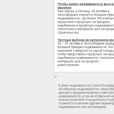
Чтобы купить недвижимость выгод
надежно
Уже завтра, в пятницу, 28 октября в
Экспофоруме откроется большая Ярм
недвижимости, где более 300 компан
представят городскую, загородную,
зарубежную и курортную недвижимост
технологии и материалы для загород
строительства.
Честные выборы на загородном ры
28 – 30 октября в ЭкспоФоруме пройд
большая Ярмарка недвижимости. 300
компаний соберутся на одной площад
чтобы представить городскую, загоро
зарубежную недвижимость, технологи
материалы для загородного
домостроения.
-->
В базе недвижимости Санкт-Петербу
об объектах недвижимости. Наша ба
аренде и продаже квартир в новостр
недвижимости, а так же вторичной н
поиска позволяет осуществлять подб
стоимости и многим другим параметр
недвижимости или застройщику.