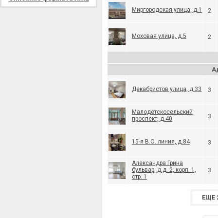
Миргородская улица, д.1
2
Моховая улица, д.5
2
А
Декабристов улица, д.33
3
Малодетскосельский
3
проспект, д.40
15-я В.О. линия, д.84
3
Александра Грина
бульвар, д.д. 2, корп. 1,
3
стр. 1
ЕЩЕ 