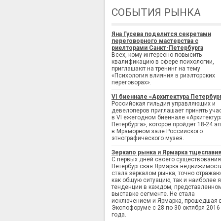
СОБЫТИЯ РЫНКА
Яна Гусева поделится секретами
переговорного мастерства с
риелторами Санкт-Петербурга
Всех, кому интересно повысить
квалификацию в сфере психологии,
приглашают на тренинг на тему
«Психология влияния в риэлторских
переговорах».
VI биеннале «Архитектура Петербур
Российская гильдия управляющих и
девелоперов приглашает принять уча
в VI ежегодном биеннале «Архитектур
Петербурга», которое пройдет 18-24 а
в Мраморном зале Российского
этнографического музея.
Зеркало рынка и Ярмарка тщеслави
С первых дней своего существования
Петербургская Ярмарка недвижимост
стала зеркалом рынка, точно отража
как общую ситуацию, так и наиболее 
тенденции в каждом, представленно
выставке сегменте. Не стала
исключением и Ярмарка, прошедшая 
Экспофоруме с 28 по 30 октября 2016
года.