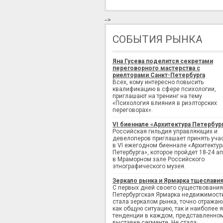
-->
СОБЫТИЯ РЫНКА
Яна Гусева поделится секретами
переговорного мастерства с
риелторами Санкт-Петербурга
Всех, кому интересно повысить
квалификацию в сфере психологии,
приглашают на тренинг на тему
«Психология влияния в риэлторских
переговорах».
VI биеннале «Архитектура Петербур
Российская гильдия управляющих и
девелоперов приглашает принять уча
в VI ежегодном биеннале «Архитектур
Петербурга», которое пройдет 18-24 а
в Мраморном зале Российского
этнографического музея.
Зеркало рынка и Ярмарка тщеслави
С первых дней своего существования
Петербургская Ярмарка недвижимост
стала зеркалом рынка, точно отража
как общую ситуацию, так и наиболее 
тенденции в каждом, представленно
выставке сегменте. Не стала