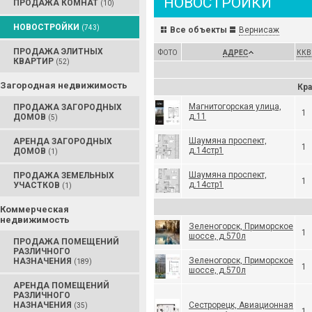
НОВОСТРОЙКИ
ПРОДАЖА КОМНАТ
(10)
НОВОСТРОЙКИ
(743)
Все объекты
Вернисаж
ПРОДАЖА ЭЛИТНЫХ
ФОТО
АДРЕС
ККВ
КВАРТИР
(52)
Загородная недвижимость
Кра
Магнитогорская улица,
ПРОДАЖА ЗАГОРОДНЫХ
1
д.11
ДОМОВ
(5)
Шаумяна проспект,
АРЕНДА ЗАГОРОДНЫХ
1
д.14стр1
ДОМОВ
(1)
Шаумяна проспект,
ПРОДАЖА ЗЕМЕЛЬНЫХ
1
д.14стр1
УЧАСТКОВ
(1)
Коммерческая
недвижимость
Зеленогорск, Приморское
1
шоссе, д.570л
ПРОДАЖА ПОМЕЩЕНИЙ
РАЗЛИЧНОГО
Зеленогорск, Приморское
НАЗНАЧЕНИЯ
(189)
1
шоссе, д.570л
АРЕНДА ПОМЕЩЕНИЙ
РАЗЛИЧНОГО
НАЗНАЧЕНИЯ
Сестрорецк, Авиационная
(35)
1