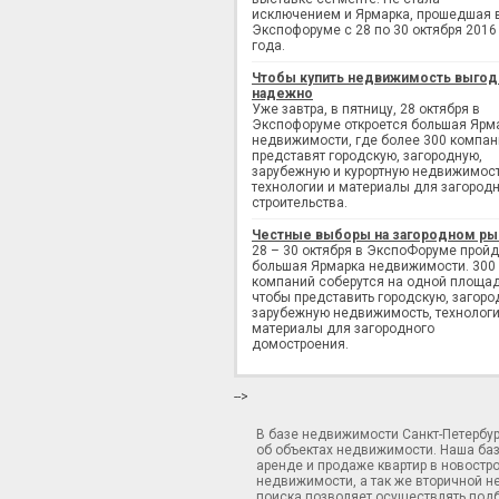
исключением и Ярмарка, прошедшая 
Экспофоруме с 28 по 30 октября 2016
года.
Чтобы купить недвижимость выгод
надежно
Уже завтра, в пятницу, 28 октября в
Экспофоруме откроется большая Ярм
недвижимости, где более 300 компан
представят городскую, загородную,
зарубежную и курортную недвижимост
технологии и материалы для загород
строительства.
Честные выборы на загородном ры
28 – 30 октября в ЭкспоФоруме пройд
большая Ярмарка недвижимости. 300
компаний соберутся на одной площад
чтобы представить городскую, загоро
зарубежную недвижимость, технологи
материалы для загородного
домостроения.
-->
В базе недвижимости Санкт-Петербу
об объектах недвижимости. Наша ба
аренде и продаже квартир в новостр
недвижимости, а так же вторичной н
поиска позволяет осуществлять подб