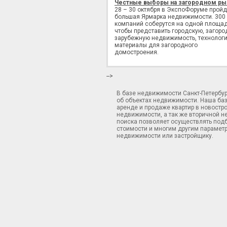
Честные выборы на загородном ры
28 – 30 октября в ЭкспоФоруме пройд
большая Ярмарка недвижимости. 300
компаний соберутся на одной площад
чтобы представить городскую, загоро
зарубежную недвижимость, технологи
материалы для загородного
домостроения.
-->
В базе недвижимости Санкт-Петербу
об объектах недвижимости. Наша ба
аренде и продаже квартир в новостр
недвижимости, а так же вторичной н
поиска позволяет осуществлять подб
стоимости и многим другим параметр
недвижимости или застройщику.