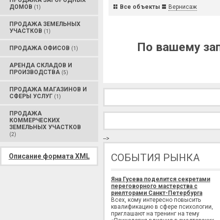
ПРОДАЖА ЗАГОРОДНЫХ
ДОМОВ
Все объекты
Вернисаж
(1)
ПРОДАЖА ЗЕМЕЛЬНЫХ
УЧАСТКОВ
(1)
По вашему зап
ПРОДАЖА ОФИСОВ
(1)
АРЕНДА СКЛАДОВ И
ПРОИЗВОДСТВА
(5)
ПРОДАЖА МАГАЗИНОВ И
СФЕРЫ УСЛУГ
(1)
ПРОДАЖА
КОММЕРЧЕСКИХ
ЗЕМЕЛЬНЫХ УЧАСТКОВ
(2)
-->
СОБЫТИЯ РЫНКА
Описание формата XML
Яна Гусева поделится секретами
переговорного мастерства с
риелторами Санкт-Петербурга
Всех, кому интересно повысить
квалификацию в сфере психологии,
приглашают на тренинг на тему