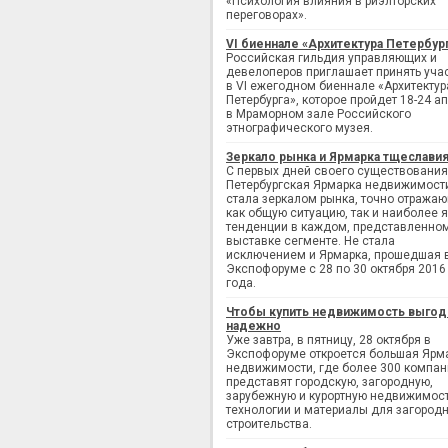
«Психология влияния в риэлторских
переговорах».
VI биеннале «Архитектура Петербур
Российская гильдия управляющих и
девелоперов приглашает принять уча
в VI ежегодном биеннале «Архитектур
Петербурга», которое пройдет 18-24 а
в Мраморном зале Российского
этнографического музея.
Зеркало рынка и Ярмарка тщеслави
С первых дней своего существования
Петербургская Ярмарка недвижимост
стала зеркалом рынка, точно отража
как общую ситуацию, так и наиболее 
тенденции в каждом, представленно
выставке сегменте. Не стала
исключением и Ярмарка, прошедшая 
Экспофоруме с 28 по 30 октября 2016
года.
Чтобы купить недвижимость выгод
надежно
Уже завтра, в пятницу, 28 октября в
Экспофоруме откроется большая Ярм
недвижимости, где более 300 компан
представят городскую, загородную,
зарубежную и курортную недвижимост
технологии и материалы для загород
строительства.