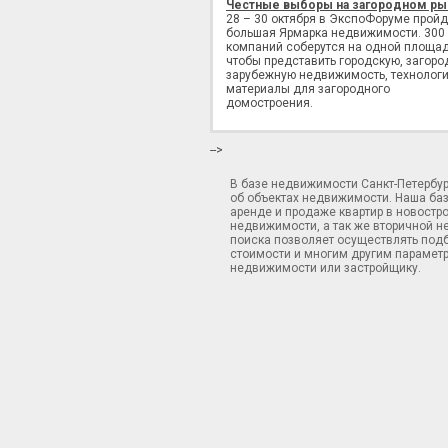
Честные выборы на загородном ры
28 – 30 октября в ЭкспоФоруме пройд
большая Ярмарка недвижимости. 300
компаний соберутся на одной площад
чтобы представить городскую, загоро
зарубежную недвижимость, технологи
материалы для загородного
домостроения.
-->
В базе недвижимости Санкт-Петербу
об объектах недвижимости. Наша ба
аренде и продаже квартир в новостр
недвижимости, а так же вторичной н
поиска позволяет осуществлять подб
стоимости и многим другим параметр
недвижимости или застройщику.