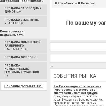
Загородная недвижимость
Все объекты
Вернисаж
ПРОДАЖА ЗАГОРОДНЫХ
ДОМОВ
(274)
ПРОДАЖА ЗЕМЕЛЬНЫХ
По вашему зап
УЧАСТКОВ
(7)
Коммерческая
недвижимость
ПРОДАЖА ПОМЕЩЕНИЙ
РАЗЛИЧНОГО
НАЗНАЧЕНИЯ
(8)
ПРОДАЖА ОФИСОВ
(1)
ПРОДАЖА
-->
КОММЕРЧЕСКИХ
ЗЕМЕЛЬНЫХ УЧАСТКОВ
СОБЫТИЯ РЫНКА
(1)
Описание формата XML
Яна Гусева поделится секретами
переговорного мастерства с
риелторами Санкт-Петербурга
Всех, кому интересно повысить
квалификацию в сфере психологии,
приглашают на тренинг на тему