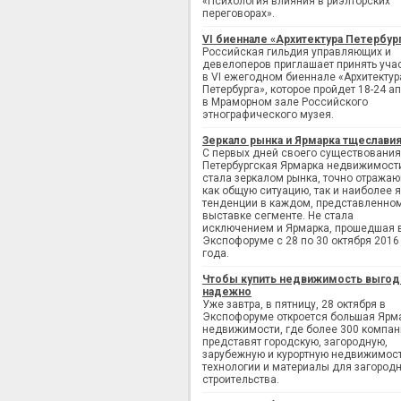
«Психология влияния в риэлторских
переговорах».
VI биеннале «Архитектура Петербур
Российская гильдия управляющих и
девелоперов приглашает принять уча
в VI ежегодном биеннале «Архитектур
Петербурга», которое пройдет 18-24 а
в Мраморном зале Российского
этнографического музея.
Зеркало рынка и Ярмарка тщеслави
С первых дней своего существования
Петербургская Ярмарка недвижимост
стала зеркалом рынка, точно отража
как общую ситуацию, так и наиболее 
тенденции в каждом, представленно
выставке сегменте. Не стала
исключением и Ярмарка, прошедшая 
Экспофоруме с 28 по 30 октября 2016
года.
Чтобы купить недвижимость выгод
надежно
Уже завтра, в пятницу, 28 октября в
Экспофоруме откроется большая Ярм
недвижимости, где более 300 компан
представят городскую, загородную,
зарубежную и курортную недвижимост
технологии и материалы для загород
строительства.