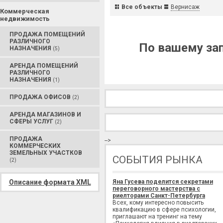
Все объекты
Вернисаж
Коммерческая
недвижимость
ПРОДАЖА ПОМЕЩЕНИЙ
РАЗЛИЧНОГО
По вашему зап
НАЗНАЧЕНИЯ
(5)
АРЕНДА ПОМЕЩЕНИЙ
РАЗЛИЧНОГО
НАЗНАЧЕНИЯ
(1)
ПРОДАЖА ОФИСОВ
(2)
АРЕНДА МАГАЗИНОВ И
СФЕРЫ УСЛУГ
(2)
ПРОДАЖА
-->
КОММЕРЧЕСКИХ
ЗЕМЕЛЬНЫХ УЧАСТКОВ
СОБЫТИЯ РЫНКА
(2)
Описание формата XML
Яна Гусева поделится секретами
переговорного мастерства с
риелторами Санкт-Петербурга
Всех, кому интересно повысить
квалификацию в сфере психологии,
приглашают на тренинг на тему