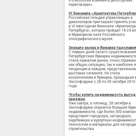
«Психология влияния в риэлторских
переговорах».
VI биеннале «Архитектура Петербур
Российская гильдия управляющих и
девелоперов приглашает принять уча
в VI ежегодном биеннале «Архитектур
Петербурга», которое пройдет 18-24 а
в Мраморном зале Российского
этнографического музея.
Зеркало рынка и Ярмарка тщеслави
С первых дней своего существования
Петербургская Ярмарка недвижимост
стала зеркалом рынка, точно отража
как общую ситуацию, так и наиболее 
тенденции в каждом, представленно
выставке сегменте. Не стала
исключением и Ярмарка, прошедшая 
Экспофоруме с 28 по 30 октября 2016
года.
Чтобы купить недвижимость выгод
надежно
Уже завтра, в пятницу, 28 октября в
Экспофоруме откроется большая Ярм
недвижимости, где более 300 компан
представят городскую, загородную,
зарубежную и курортную недвижимост
технологии и материалы для загород
строительства.