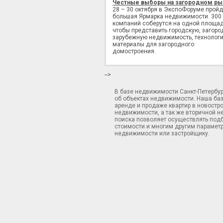
Честные выборы на загородном ры
28 – 30 октября в ЭкспоФоруме пройд
большая Ярмарка недвижимости. 300
компаний соберутся на одной площад
чтобы представить городскую, загоро
зарубежную недвижимость, технологи
материалы для загородного
домостроения.
-->
В базе недвижимости Санкт-Петербу
об объектах недвижимости. Наша ба
аренде и продаже квартир в новостр
недвижимости, а так же вторичной н
поиска позволяет осуществлять подб
стоимости и многим другим параметр
недвижимости или застройщику.