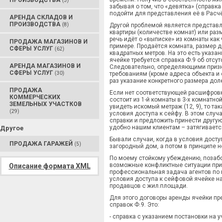
ПРОИЗВОДСТВА
(3)
забывая о том, что «девятка» (справк
подойти для представления её в Расч
АРЕНДА СКЛАДОВ И
ПРОИЗВОДСТВА
(8)
Другой проблемой является представл
квартиры (количестве комнат) или раз
речь идёт о «выписке» из комнаты как 
ПРОДАЖА МАГАЗИНОВ И
примере. Продаётся комната, размер д
СФЕРЫ УСЛУГ
(62)
квадратных метров. На это есть указа
ячейке требуется справка Ф.9 об отсут
АРЕНДА МАГАЗИНОВ И
Следовательно, определяющими призн
СФЕРЫ УСЛУГ
(30)
требованиям (кроме адреса объекта и 
раз указание конкретного размера до
ПРОДАЖА
Если нет соответствующей расшифровк
КОММЕРЧЕСКИХ
состоит из 1-й комнаты в 3-х комнатной 
ЗЕМЕЛЬНЫХ УЧАСТКОВ
увидеть искомый метраж (12, 9), то та
(29)
условия доступа к сейфу. В этом случ
справки и предложить принести другу
удобно нашим клиентам – затягиваетс
Другое
Бывали случаи, когда в условия досту
ПРОДАЖА ГАРАЖЕЙ
(5)
загородный дом, а потом в принципе н
По моему стойкому убеждению, позабот
возможные конфликтные ситуации при 
Описание формата XML
профессиональная задача агентов по
условия доступа к сейфовой ячейке 
продавцов с жил.площади.
Для этого договоры аренды ячейки пре
справок Ф.9. Это:
- справка с указанием постановки на у