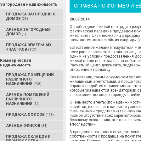
Загородная недвижимость
СПРАВКА ПО ФОРМЕ 9 И 
ПРОДАЖА ЗАГОРОДНЫХ
ДОМОВ
(29)
28.07.2014
Освобождение жилой площади в резуль
АРЕНДА ЗАГОРОДНЫХ
фактическая передача продавцом покуп
ДОМОВ
(1)
жительства физических лиц с продав
называется «выпиской» из квартиры (к
ПРОДАЖА ЗЕМЕЛЬНЫХ
Естественное желание покупателя – п
УЧАСТКОВ
(117)
всех ранее зарегистрированных лиц: п
одним из условий предоставления дос
Коммерческая
жилья) после перехода права собстве
недвижимость
Расчётный центр документа, подтверж
отношение к продавцу.
ПРОДАЖА ПОМЕЩЕНИЙ
Как правило, таким документом являе
РАЗЛИЧНОГО
жилищными агентствами, а проще гово
НАЗНАЧЕНИЯ
(298)
справок выдаётся великое множество, 
которые указываются арендаторами се
АРЕНДА ПОМЕЩЕНИЙ
заключении договоров аренды ячейки
РАЗЛИЧНОГО
Очень часто агенты (по недвижимости
НАЗНАЧЕНИЯ
(50)
расчётов, включают в качестве услови
с денежными средствами) так называе
ПРОДАЖА ОФИСОВ
(173)
полное отсутствие всех зарегистриров
большому сожалению, агенты не задум
впоследствии.
АРЕНДА ОФИСОВ
(54)
В процессе поэтапного осуществления 
собственности с продавца на покупат
ПРОДАЖА СКЛАДОВ И
времени. Получив в собственность жил