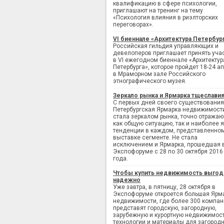
квалификацию в сфере психологии,
приглашают на тренинг на тему
«Психология влияния в риэлторских
переговорах».
VI биеннале «Архитектура Петербур
Российская гильдия управляющих и
девелоперов приглашает принять уча
в VI ежегодном биеннале «Архитектур
Петербурга», которое пройдет 18-24 а
в Мраморном зале Российского
этнографического музея.
Зеркало рынка и Ярмарка тщеслави
С первых дней своего существования
Петербургская Ярмарка недвижимост
стала зеркалом рынка, точно отража
как общую ситуацию, так и наиболее 
тенденции в каждом, представленно
выставке сегменте. Не стала
исключением и Ярмарка, прошедшая 
Экспофоруме с 28 по 30 октября 2016
года.
Чтобы купить недвижимость выгод
надежно
Уже завтра, в пятницу, 28 октября в
Экспофоруме откроется большая Ярм
недвижимости, где более 300 компан
представят городскую, загородную,
зарубежную и курортную недвижимост
технологии и материалы для загород