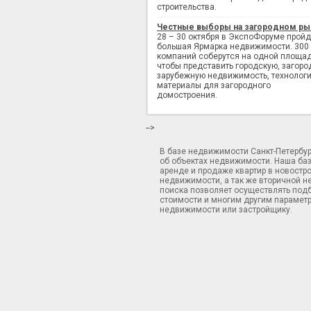
строительства.
Честные выборы на загородном ры
28 – 30 октября в ЭкспоФоруме пройд
большая Ярмарка недвижимости. 300
компаний соберутся на одной площад
чтобы представить городскую, загоро
зарубежную недвижимость, технологи
материалы для загородного
домостроения.
-->
В базе недвижимости Санкт-Петербу
об объектах недвижимости. Наша ба
аренде и продаже квартир в новостр
недвижимости, а так же вторичной н
поиска позволяет осуществлять подб
стоимости и многим другим параметр
недвижимости или застройщику.