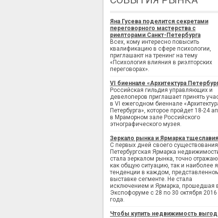
СОБЫТИЯ РЫНКА
Яна Гусева поделится секретами
переговорного мастерства с
риелторами Санкт-Петербурга
Всех, кому интересно повысить
квалификацию в сфере психологии,
приглашают на тренинг на тему
«Психология влияния в риэлторских
переговорах».
VI биеннале «Архитектура Петербур
Российская гильдия управляющих и
девелоперов приглашает принять уча
в VI ежегодном биеннале «Архитектур
Петербурга», которое пройдет 18-24 а
в Мраморном зале Российского
этнографического музея.
Зеркало рынка и Ярмарка тщеслави
С первых дней своего существования
Петербургская Ярмарка недвижимост
стала зеркалом рынка, точно отража
как общую ситуацию, так и наиболее 
тенденции в каждом, представленно
выставке сегменте. Не стала
исключением и Ярмарка, прошедшая 
Экспофоруме с 28 по 30 октября 2016
года.
Чтобы купить недвижимость выгод