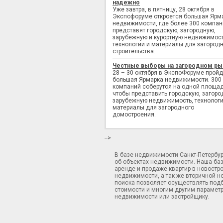
надежно
Уже завтра, в пятницу, 28 октября в
Экспофоруме откроется большая Ярм
недвижимости, где более 300 компан
представят городскую, загородную,
зарубежную и курортную недвижимост
технологии и материалы для загород
строительства.
Честные выборы на загородном ры
28 – 30 октября в ЭкспоФоруме пройд
большая Ярмарка недвижимости. 300
компаний соберутся на одной площад
чтобы представить городскую, загоро
зарубежную недвижимость, технологи
материалы для загородного
домостроения.
-->
В базе недвижимости Санкт-Петербу
об объектах недвижимости. Наша ба
аренде и продаже квартир в новостр
недвижимости, а так же вторичной н
поиска позволяет осуществлять подб
стоимости и многим другим параметр
недвижимости или застройщику.