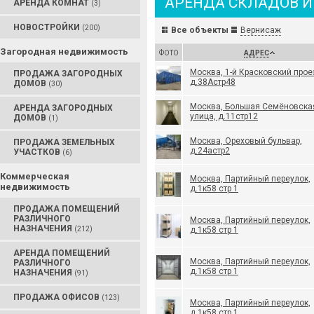
АРЕНДА СКЛАДОВ И
АРЕНДА КОМНАТ
(3)
НОВОСТРОЙКИ
(200)
Все объекты
Вернисаж
Загородная недвижимость
ФОТО
АДРЕС
Москва, 1-й Красковский прое
ПРОДАЖА ЗАГОРОДНЫХ
д.38Астр48
ДОМОВ
(30)
Москва, Большая Семёновска
АРЕНДА ЗАГОРОДНЫХ
улица, д.11стр12
ДОМОВ
(1)
Москва, Ореховый бульвар,
ПРОДАЖА ЗЕМЕЛЬНЫХ
д.24астр2
УЧАСТКОВ
(6)
Коммерческая
Москва, Партийный переулок,
недвижимость
д.1к58 стр 1
ПРОДАЖА ПОМЕЩЕНИЙ
РАЗЛИЧНОГО
Москва, Партийный переулок,
НАЗНАЧЕНИЯ
(212)
д.1к58 стр 1
АРЕНДА ПОМЕЩЕНИЙ
Москва, Партийный переулок,
РАЗЛИЧНОГО
д.1к58 стр 1
НАЗНАЧЕНИЯ
(91)
ПРОДАЖА ОФИСОВ
(123)
Москва, Партийный переулок,
д.1к58 стр 1