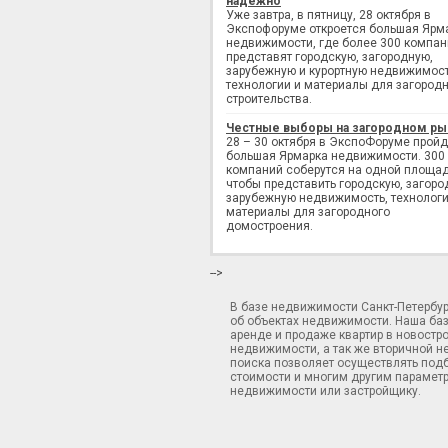
надежно
Уже завтра, в пятницу, 28 октября в
Экспофоруме откроется большая Ярм
недвижимости, где более 300 компан
представят городскую, загородную,
зарубежную и курортную недвижимост
технологии и материалы для загород
строительства.
Честные выборы на загородном ры
28 – 30 октября в ЭкспоФоруме пройд
большая Ярмарка недвижимости. 300
компаний соберутся на одной площад
чтобы представить городскую, загоро
зарубежную недвижимость, технологи
материалы для загородного
домостроения.
-->
В базе недвижимости Санкт-Петербу
об объектах недвижимости. Наша ба
аренде и продаже квартир в новостр
недвижимости, а так же вторичной н
поиска позволяет осуществлять подб
стоимости и многим другим параметр
недвижимости или застройщику.