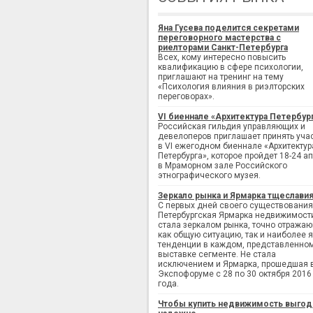
Яна Гусева поделится секретами
переговорного мастерства с
риелторами Санкт-Петербурга
Всех, кому интересно повысить
квалификацию в сфере психологии,
приглашают на тренинг на тему
«Психология влияния в риэлторских
переговорах».
VI биеннале «Архитектура Петербур
Российская гильдия управляющих и
девелоперов приглашает принять уча
в VI ежегодном биеннале «Архитектур
Петербурга», которое пройдет 18-24 а
в Мраморном зале Российского
этнографического музея.
Зеркало рынка и Ярмарка тщеслави
С первых дней своего существования
Петербургская Ярмарка недвижимост
стала зеркалом рынка, точно отража
как общую ситуацию, так и наиболее 
тенденции в каждом, представленно
выставке сегменте. Не стала
исключением и Ярмарка, прошедшая 
Экспофоруме с 28 по 30 октября 2016
года.
Чтобы купить недвижимость выгод