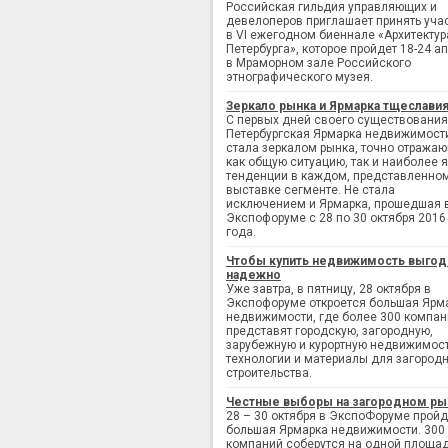
Российская гильдия управляющих и
девелоперов приглашает принять уча
в VI ежегодном биеннале «Архитектур
Петербурга», которое пройдет 18-24 а
в Мраморном зале Российского
этнографического музея.
Зеркало рынка и Ярмарка тщеслави
С первых дней своего существования
Петербургская Ярмарка недвижимост
стала зеркалом рынка, точно отража
как общую ситуацию, так и наиболее 
тенденции в каждом, представленно
выставке сегменте. Не стала
исключением и Ярмарка, прошедшая 
Экспофоруме с 28 по 30 октября 2016
года.
Чтобы купить недвижимость выгод
надежно
Уже завтра, в пятницу, 28 октября в
Экспофоруме откроется большая Ярм
недвижимости, где более 300 компан
представят городскую, загородную,
зарубежную и курортную недвижимост
технологии и материалы для загород
строительства.
Честные выборы на загородном ры
28 – 30 октября в ЭкспоФоруме пройд
большая Ярмарка недвижимости. 300
компаний соберутся на одной площад