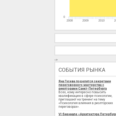
0
2008
2009
2010
2
-->
СОБЫТИЯ РЫНКА
Яна Гусева поделится секретами
переговорного мастерства с
риелторами Санкт-Петербурга
Всех, кому интересно повысить
квалификацию в сфере психологии,
приглашают на тренинг на тему
«Психология влияния в риэлторских
переговорах».
VI биеннале «Архитектура Петербур