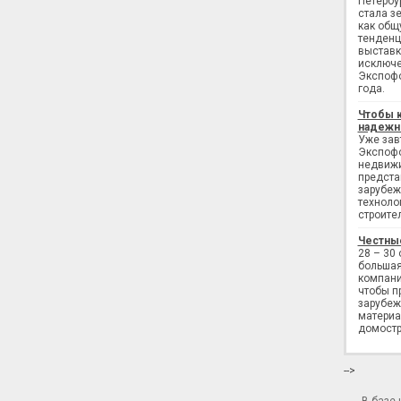
Петербу
стала з
как общ
тенденц
выставк
исключе
Экспофо
года.
Чтобы 
надежн
Уже завт
Экспофо
недвижи
предста
зарубеж
техноло
строите
Честны
28 – 30
большая
компани
чтобы п
зарубеж
материа
домостр
-->