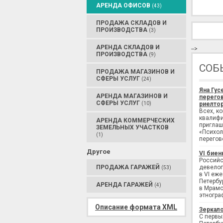
АРЕНДА ОФИСОВ
(43)
ПРОДАЖА СКЛАДОВ И
ПРОИЗВОДСТВА
(3)
АРЕНДА СКЛАДОВ И
-->
ПРОИЗВОДСТВА
(9)
СОБ
ПРОДАЖА МАГАЗИНОВ И
СФЕРЫ УСЛУГ
(24)
Яна Гус
АРЕНДА МАГАЗИНОВ И
перегов
СФЕРЫ УСЛУГ
(10)
риелтор
Всех, к
квалифи
АРЕНДА КОММЕРЧЕСКИХ
приглаш
ЗЕМЕЛЬНЫХ УЧАСТКОВ
«Психол
(1)
перегов
Другое
VI биен
Российс
ПРОДАЖА ГАРАЖЕЙ
девелоп
(53)
в VI еж
Петербу
АРЕНДА ГАРАЖЕЙ
(4)
в Мрамо
этногра
Описание формата XML
Зеркало
С первы