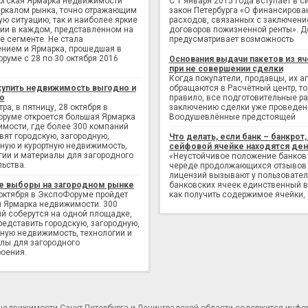
ргская Ярмарка недвижимости
С 1 января 2015 года вступает в с
еркалом рынка, точно отражающим
закон Петербурга «О финансирова
ую ситуацию, так и наиболее яркие
расходов, связанных с заключен
ии в каждом, представленном на
договоров пожизненной ренты». Д
е сегменте. Не стала
предусматривает возможность
нием и Ярмарка, прошедшая в
руме с 28 по 30 октября 2016
Основания выдачи пакетов из яч
при не совершении сделки
Когда покупатели, продавцы, их а
купить недвижимость выгодно и
обращаются в Расчётный центр, то,
о
правило, все подготовительные р
ра, в пятницу, 28 октября в
заключению сделки уже проведен
руме откроется большая Ярмарка
Воодушевлённые предстоящей
мости, где более 300 компаний
вят городскую, загородную,
Что делать, если банк – банкрот, 
ную и курортную недвижимость,
сейфовой ячейке находятся ден
гии и материалы для загородного
«Неустойчивое положение банков
льства.
череде продолжающихся отзывов
лицензий вызывают у пользовате
е выборы на загородном рынке
банковских ячеек единственный в
 октября в ЭкспоФоруме пройдет
как получить содержимое ячейки,
 Ярмарка недвижимости. 300
й соберутся на одной площадке,
редставить городскую, загородную,
ную недвижимость, технологии и
лы для загородного
оения.