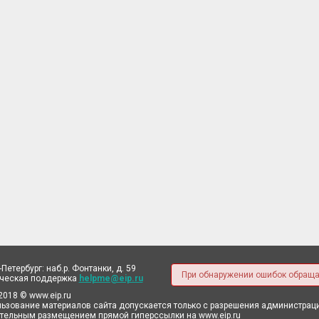
-Петербург: наб.р. Фонтанки, д. 59
При обнаружении ошибок обраща
ическая поддержка
helpme@eip.ru
2018 © www.eip.ru
ьзование материалов сайта допускается только с разрешения администрации
тельным размещением прямой гиперссылки на www.eip.ru