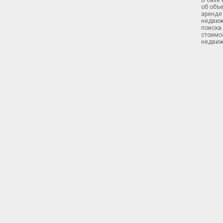
В базе
об объ
аренде 
недвиж
поиска 
стоимос
недвиж