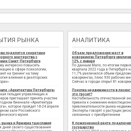
ЫТИЯ РЫНКА
АНАЛИТИКА
ева поделится секретами
Объем предложения мест в
орного мастерства с
коворкингах Петербурга увеличи
ами Санкт-Петербурга
12% с января
ому интересно повысить
По данным Maris, по итогам перво
кацию в сфере психологии,
квартала 2022 года в Петербурге н
ают на тренинг на тему
11,7% увеличился объем предлож
огия влияния в риэлторских
коворкингах, плюс 930 рабочих ме
орах».
Сейчас в городе открыт 81 коворки
нале «Архитектура Петербурга»
Покупка недвижимости в лизинг
кая гильдия управляющих и
это грозит?
еров приглашает принять участие
Нестабильность отечественной э
егодном биеннале «Архитектура
привела к снижению инвестицион
рга», которое пройдет 18-24 апреля
привлекательности рынка недвиж
рном зале Российского
Эксперты говорят о растущих риск
фического музея.
связанных с приобретением
 рынка и Ярмарка тщеславия
К пожизненной ренте подключи
х дней своего существования
государство