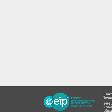
Санкт
Техн
1996-
Испол
обяза