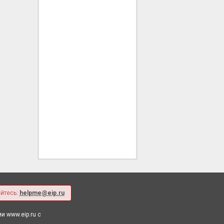
йтесь:
helpme@eip.ru
 www.eip.ru с