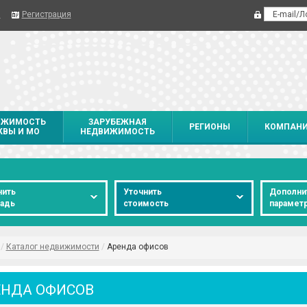
я
Регистрация
ИЖИМОСТЬ
ЗАРУБЕЖНАЯ
РЕГИОНЫ
КОМПАН
ВЫ И МО
НЕДВИЖИМОСТЬ
нить
Уточнить
Дополни
адь
стоимость
парамет
/
Каталог недвижимости
/
Аренда офисов
ЕНДА ОФИСОВ