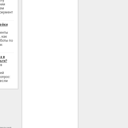
илу
нии
ием
окумент
ейки
генты
 как
аботы по
ы.
а в
ьги?
 в
лей
опрос:
 если