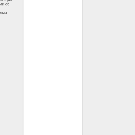
ормация
ми об
тема
у