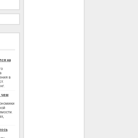
лся на
го
а
ения в
ст.
нг.
: чем
кономики
ной
имости.
ах,
лось