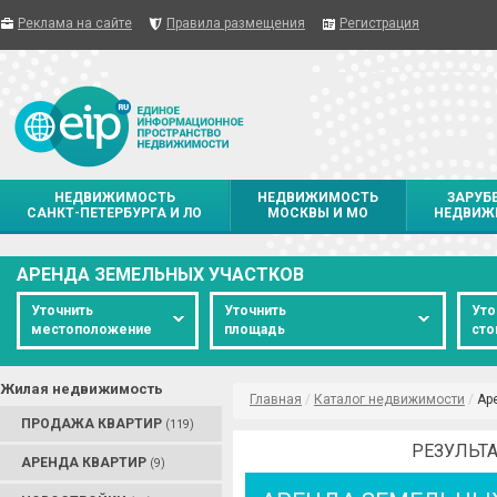
Реклама на сайте
Правила размещения
Регистрация
НЕДВИЖИМОСТЬ
НЕДВИЖИМОСТЬ
ЗАРУБ
САНКТ-ПЕТЕРБУРГА И ЛО
МОСКВЫ И МО
НЕДВИЖ
АРЕНДА ЗЕМЕЛЬНЫХ УЧАСТКОВ
Уточнить
Уточнить
Уто
местоположение
площадь
сто
Жилая недвижимость
Главная
/
Каталог недвижимости
/
Ар
ПРОДАЖА КВАРТИР
(119)
РЕЗУЛЬТА
АРЕНДА КВАРТИР
(9)