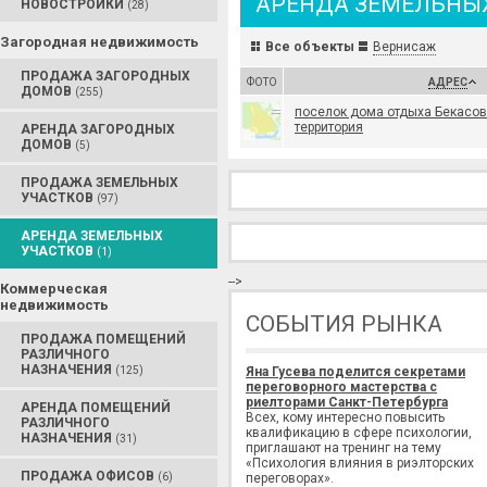
АРЕНДА ЗЕМЕЛЬНЫ
НОВОСТРОЙКИ
(28)
Загородная недвижимость
Все объекты
Вернисаж
ПРОДАЖА ЗАГОРОДНЫХ
ФОТО
АДРЕС
ДОМОВ
(255)
поселок дома отдыха Бекасо
территория
АРЕНДА ЗАГОРОДНЫХ
ДОМОВ
(5)
ПРОДАЖА ЗЕМЕЛЬНЫХ
УЧАСТКОВ
(97)
АРЕНДА ЗЕМЕЛЬНЫХ
УЧАСТКОВ
(1)
-->
Коммерческая
недвижимость
СОБЫТИЯ РЫНКА
ПРОДАЖА ПОМЕЩЕНИЙ
РАЗЛИЧНОГО
НАЗНАЧЕНИЯ
(125)
Яна Гусева поделится секретами
переговорного мастерства с
риелторами Санкт-Петербурга
АРЕНДА ПОМЕЩЕНИЙ
Всех, кому интересно повысить
РАЗЛИЧНОГО
квалификацию в сфере психологии,
НАЗНАЧЕНИЯ
(31)
приглашают на тренинг на тему
«Психология влияния в риэлторских
ПРОДАЖА ОФИСОВ
(6)
переговорах».