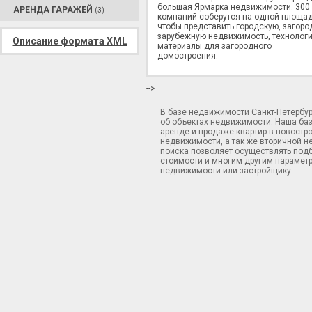
большая Ярмарка недвижимости. 300
АРЕНДА ГАРАЖЕЙ
(3)
компаний соберутся на одной площад
чтобы представить городскую, загоро
зарубежную недвижимость, технологи
Описание формата XML
материалы для загородного
домостроения.
-->
В базе недвижимости Санкт-Петербу
об объектах недвижимости. Наша ба
аренде и продаже квартир в новостр
недвижимости, а так же вторичной н
поиска позволяет осуществлять подб
стоимости и многим другим параметр
недвижимости или застройщику.