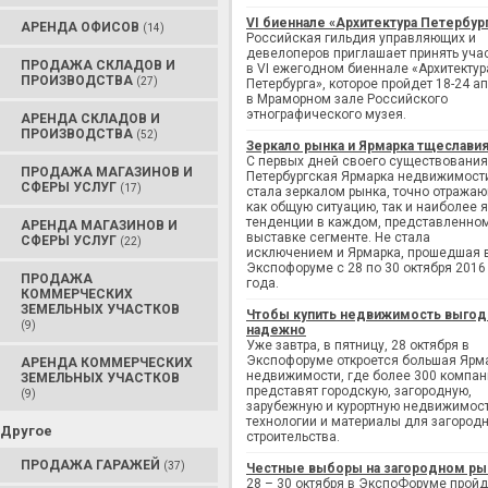
VI биеннале «Архитектура Петербур
АРЕНДА ОФИСОВ
(14)
Российская гильдия управляющих и
девелоперов приглашает принять уча
ПРОДАЖА СКЛАДОВ И
в VI ежегодном биеннале «Архитектур
ПРОИЗВОДСТВА
(27)
Петербурга», которое пройдет 18-24 а
в Мраморном зале Российского
этнографического музея.
АРЕНДА СКЛАДОВ И
ПРОИЗВОДСТВА
(52)
Зеркало рынка и Ярмарка тщеслави
С первых дней своего существования
ПРОДАЖА МАГАЗИНОВ И
Петербургская Ярмарка недвижимост
СФЕРЫ УСЛУГ
(17)
стала зеркалом рынка, точно отража
как общую ситуацию, так и наиболее 
тенденции в каждом, представленно
АРЕНДА МАГАЗИНОВ И
выставке сегменте. Не стала
СФЕРЫ УСЛУГ
(22)
исключением и Ярмарка, прошедшая 
Экспофоруме с 28 по 30 октября 2016
ПРОДАЖА
года.
КОММЕРЧЕСКИХ
ЗЕМЕЛЬНЫХ УЧАСТКОВ
Чтобы купить недвижимость выгод
(9)
надежно
Уже завтра, в пятницу, 28 октября в
Экспофоруме откроется большая Ярм
АРЕНДА КОММЕРЧЕСКИХ
недвижимости, где более 300 компан
ЗЕМЕЛЬНЫХ УЧАСТКОВ
представят городскую, загородную,
(9)
зарубежную и курортную недвижимост
технологии и материалы для загород
Другое
строительства.
ПРОДАЖА ГАРАЖЕЙ
(37)
Честные выборы на загородном ры
28 – 30 октября в ЭкспоФоруме пройд