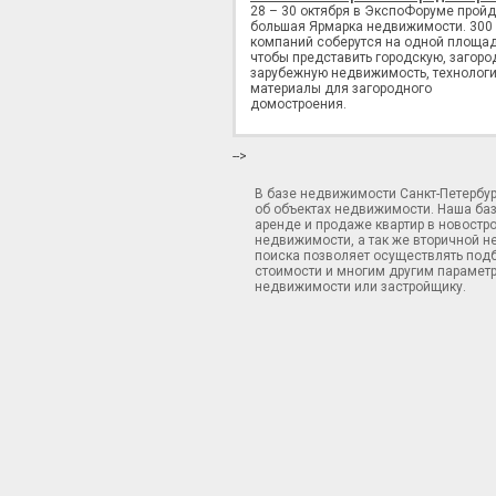
28 – 30 октября в ЭкспоФоруме пройд
большая Ярмарка недвижимости. 300
компаний соберутся на одной площад
чтобы представить городскую, загоро
зарубежную недвижимость, технологи
материалы для загородного
домостроения.
-->
В базе недвижимости Санкт-Петербу
об объектах недвижимости. Наша ба
аренде и продаже квартир в новостр
недвижимости, а так же вторичной н
поиска позволяет осуществлять подб
стоимости и многим другим параметр
недвижимости или застройщику.