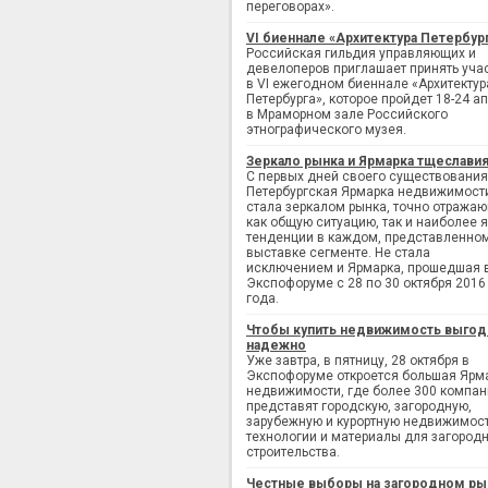
переговорах».
VI биеннале «Архитектура Петербур
Российская гильдия управляющих и
девелоперов приглашает принять уча
в VI ежегодном биеннале «Архитектур
Петербурга», которое пройдет 18-24 а
в Мраморном зале Российского
этнографического музея.
Зеркало рынка и Ярмарка тщеслави
С первых дней своего существования
Петербургская Ярмарка недвижимост
стала зеркалом рынка, точно отража
как общую ситуацию, так и наиболее 
тенденции в каждом, представленно
выставке сегменте. Не стала
исключением и Ярмарка, прошедшая 
Экспофоруме с 28 по 30 октября 2016
года.
Чтобы купить недвижимость выгод
надежно
Уже завтра, в пятницу, 28 октября в
Экспофоруме откроется большая Ярм
недвижимости, где более 300 компан
представят городскую, загородную,
зарубежную и курортную недвижимост
технологии и материалы для загород
строительства.
Честные выборы на загородном ры