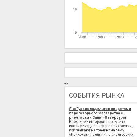
10
0
2008
2009
2010
2
-->
СОБЫТИЯ РЫНКА
Яна Гусева поделится секретами
переговорного мастерства с
риелторами Санкт-Петербурга
Всех, кому интересно повысить
квалификацию в сфере психологии,
приглашают на тренинг на тему
«Психология влияния в риэлторских