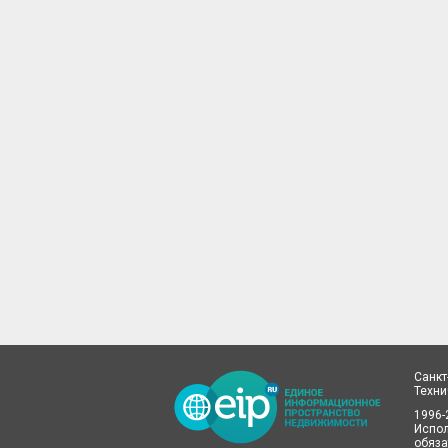
Санкт
Техн
1996-
Испол
обяза