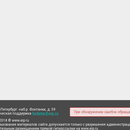
-Петербург: наб.р. Фонтанки, д. 59
При обнаружении ошибок обраща
ическая поддержка
helpme@eip.ru
2018 © www.eip.ru
ьзование материалов сайта допускается только с разрешения администрации
тельным размещением прямой гиперссылки на www.eip.ru