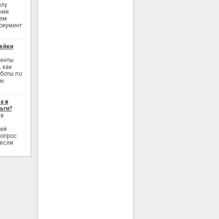
илу
нии
ием
окумент
ейки
генты
 как
аботы по
ы.
а в
ьги?
 в
лей
опрос:
 если