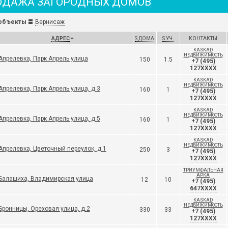
ОДАЖА ЗАГОРОДНЫХ ДОМОВ
объекты
Вернисаж
АДРЕС
S ДОМА
S УЧ.
КОНТАКТЫ
KASKAD
НЕДВИЖИМОСТЬ
Апрелевка, Парк Апрель улица
150
1.5
+7 (495)
127XXXX
KASKAD
НЕДВИЖИМОСТЬ
Апрелевка, Парк Апрель улица, д.3
160
1
+7 (495)
127XXXX
KASKAD
НЕДВИЖИМОСТЬ
Апрелевка, Парк Апрель улица, д.5
160
1
+7 (495)
127XXXX
KASKAD
НЕДВИЖИМОСТЬ
Апрелевка, Цветочный переулок, д.1
250
3
+7 (495)
127XXXX
ТРИУМФАЛЬНАЯ
АРКА
Балашиха, Владимирская улица
12
10
+7 (495)
647XXXX
KASKAD
НЕДВИЖИМОСТЬ
Бронницы, Ореховая улица, д.2
330
33
+7 (495)
127XXXX