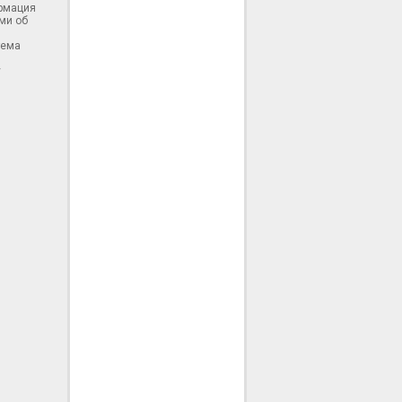
ормация
ми об
тема
у