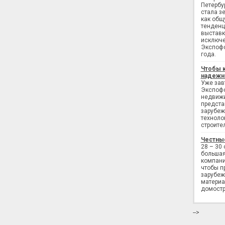
Петербу
стала з
как общ
тенденц
выставк
исключе
Экспофо
года.
Чтобы 
надежн
Уже завт
Экспофо
недвижи
предста
зарубеж
техноло
строите
Честны
28 – 30
большая
компани
чтобы п
зарубеж
материа
домостр
-->