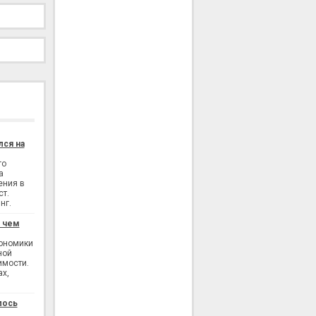
лся на
го
а
ения в
ст.
нг.
: чем
кономики
ной
имости.
ах,
лось