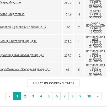
Истра, Мидлтон
+7 (916)
269.3
4
555XXXX
ВЛАДЕЛЕЦ
Истра, Мидлтон кп
+7 (916)
174.6
4
555XXXX
KASKAD
НЕДВИЖИМОСТЬ
Королёв, Бурковский проезд, д.39
190
7
+7 (495)
127XXXX
ТРИУМФАЛЬНАЯ
АРКА
Лобня, Светлая улица, д.1Б
203.2
1
+7 (495)
647XXXX
ТРИУМФАЛЬНАЯ
АРКА
Луховицы, Калиновая улица, д.8
207.7
12
+7 (495)
647XXXX
ТРИУМФАЛЬНАЯ
АРКА
Наро-Фоминск, Огородная улица, д.5
65
5
+7 (495)
647XXXX
ЕЩЕ 20 ИЗ 255 РЕЗУЛЬТАТОВ
«
1
2
3
4
5
6
7
8
9
10
»