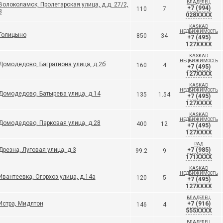
ВЛАДЕЛЕЦ
Волоколамск, Пролетарская улица, д.д. 27/2,
+7 (994)
110
7
3
028XXXX
KASKAD
НЕДВИЖИМОСТЬ
Голицыно
850
34
+7 (495)
127XXXX
KASKAD
НЕДВИЖИМОСТЬ
Домодедово, Багратиона улица, д.2б
160
4
+7 (495)
127XXXX
KASKAD
НЕДВИЖИМОСТЬ
Домодедово, Батырева улица, д.14
135
1.54
+7 (495)
127XXXX
KASKAD
НЕДВИЖИМОСТЬ
Домодедово, Парковая улица, д.28
400
12
+7 (495)
127XXXX
РАД
Дрезна, Луговая улица, д.3
+7 (985)
99.2
9
171XXXX
KASKAD
НЕДВИЖИМОСТЬ
Ивантеевка, Огорхоз улица, д.14а
120
5
+7 (495)
127XXXX
ВЛАДЕЛЕЦ
Истра, Мидлтон
+7 (916)
146
4
555XXXX
ВЛАДЕЛЕЦ