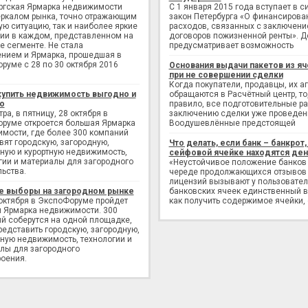
ргская Ярмарка недвижимости
С 1 января 2015 года вступает в с
еркалом рынка, точно отражающим
закон Петербурга «О финансирова
ую ситуацию, так и наиболее яркие
расходов, связанных с заключен
ии в каждом, представленном на
договоров пожизненной ренты». Д
е сегменте. Не стала
предусматривает возможность
нием и Ярмарка, прошедшая в
руме с 28 по 30 октября 2016
Основания выдачи пакетов из яч
при не совершении сделки
Когда покупатели, продавцы, их а
купить недвижимость выгодно и
обращаются в Расчётный центр, то,
о
правило, все подготовительные р
ра, в пятницу, 28 октября в
заключению сделки уже проведен
руме откроется большая Ярмарка
Воодушевлённые предстоящей
мости, где более 300 компаний
вят городскую, загородную,
Что делать, если банк – банкрот, 
ную и курортную недвижимость,
сейфовой ячейке находятся ден
гии и материалы для загородного
«Неустойчивое положение банков
льства.
череде продолжающихся отзывов
лицензий вызывают у пользовате
е выборы на загородном рынке
банковских ячеек единственный в
 октября в ЭкспоФоруме пройдет
как получить содержимое ячейки,
 Ярмарка недвижимости. 300
й соберутся на одной площадке,
редставить городскую, загородную,
ную недвижимость, технологии и
лы для загородного
оения.