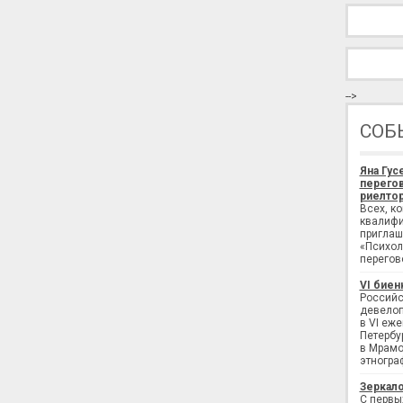
-->
СОБ
Яна Гус
перегов
риелтор
Всех, к
квалифи
приглаш
«Психол
перегов
VI биен
Российс
девелоп
в VI еж
Петербу
в Мрамо
этногра
Зеркало
С первы