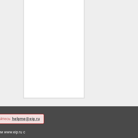
йтесь:
helpme@eip.ru
 www.eip.ru с