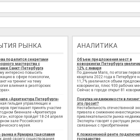
ЫТИЯ РЫНКА
АНАЛИТИКА
ева поделится секретами
Объем предложения мест в
орного мастерства с
коворкингах Петербурга увеличи
ами Санкт-Петербурга
12% с января
ому интересно повысить
По данным Maris, по итогам перво
кацию в сфере психологии,
квартала 2022 года в Петербурге н
ают на тренинг на тему
11,7% увеличился объем предлож
огия влияния в риэлторских
коворкингах, плюс 930 рабочих ме
орах».
Сейчас в городе открыт 81 коворки
нале «Архитектура Петербурга»
Покупка недвижимости в лизинг
кая гильдия управляющих и
это грозит?
еров приглашает принять участие
Нестабильность отечественной э
егодном биеннале «Архитектура
привела к снижению инвестицион
рга», которое пройдет 18-24 апреля
привлекательности рынка недвиж
рном зале Российского
Эксперты говорят о растущих риск
фического музея.
связанных с приобретением
 рынка и Ярмарка тщеславия
К пожизненной ренте подключи
х дней своего существования
государство