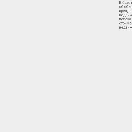
В базе
об объ
аренде 
недвиж
поиска 
стоимос
недвиж