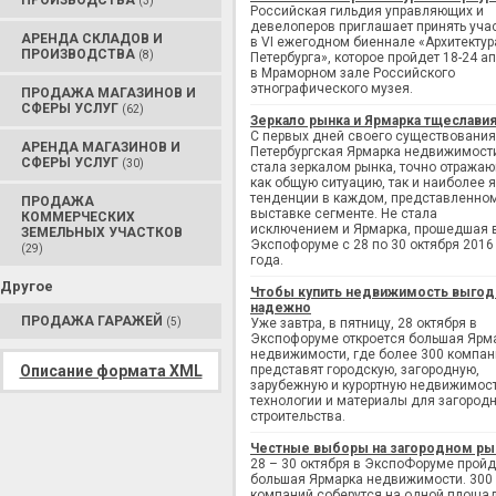
ПРОИЗВОДСТВА
(3)
Российская гильдия управляющих и
девелоперов приглашает принять уча
АРЕНДА СКЛАДОВ И
в VI ежегодном биеннале «Архитектур
ПРОИЗВОДСТВА
(8)
Петербурга», которое пройдет 18-24 а
в Мраморном зале Российского
этнографического музея.
ПРОДАЖА МАГАЗИНОВ И
СФЕРЫ УСЛУГ
(62)
Зеркало рынка и Ярмарка тщеслави
С первых дней своего существования
АРЕНДА МАГАЗИНОВ И
Петербургская Ярмарка недвижимост
СФЕРЫ УСЛУГ
(30)
стала зеркалом рынка, точно отража
как общую ситуацию, так и наиболее 
тенденции в каждом, представленно
ПРОДАЖА
выставке сегменте. Не стала
КОММЕРЧЕСКИХ
исключением и Ярмарка, прошедшая 
ЗЕМЕЛЬНЫХ УЧАСТКОВ
Экспофоруме с 28 по 30 октября 2016
(29)
года.
Другое
Чтобы купить недвижимость выгод
надежно
ПРОДАЖА ГАРАЖЕЙ
(5)
Уже завтра, в пятницу, 28 октября в
Экспофоруме откроется большая Ярм
недвижимости, где более 300 компан
Описание формата XML
представят городскую, загородную,
зарубежную и курортную недвижимост
технологии и материалы для загород
строительства.
Честные выборы на загородном ры
28 – 30 октября в ЭкспоФоруме пройд
большая Ярмарка недвижимости. 300
компаний соберутся на одной площад