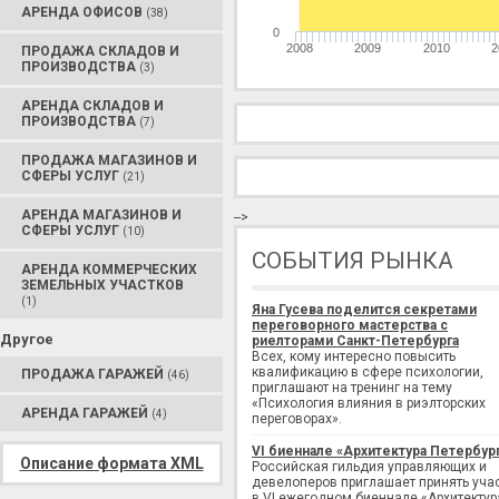
АРЕНДА ОФИСОВ
(38)
0
2008
2009
2010
2
ПРОДАЖА СКЛАДОВ И
ПРОИЗВОДСТВА
(3)
АРЕНДА СКЛАДОВ И
ПРОИЗВОДСТВА
(7)
ПРОДАЖА МАГАЗИНОВ И
СФЕРЫ УСЛУГ
(21)
АРЕНДА МАГАЗИНОВ И
-->
СФЕРЫ УСЛУГ
(10)
СОБЫТИЯ РЫНКА
АРЕНДА КОММЕРЧЕСКИХ
ЗЕМЕЛЬНЫХ УЧАСТКОВ
(1)
Яна Гусева поделится секретами
переговорного мастерства с
Другое
риелторами Санкт-Петербурга
Всех, кому интересно повысить
квалификацию в сфере психологии,
ПРОДАЖА ГАРАЖЕЙ
(46)
приглашают на тренинг на тему
«Психология влияния в риэлторских
АРЕНДА ГАРАЖЕЙ
(4)
переговорах».
VI биеннале «Архитектура Петербур
Описание формата XML
Российская гильдия управляющих и
девелоперов приглашает принять уча
в VI ежегодном биеннале «Архитектур