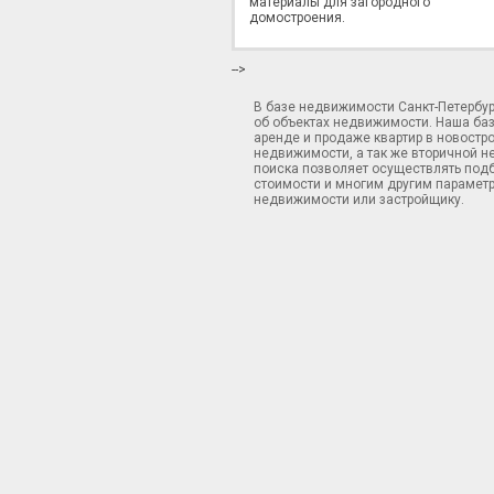
материалы для загородного
домостроения.
-->
В базе недвижимости Санкт-Петербу
об объектах недвижимости. Наша ба
аренде и продаже квартир в новостр
недвижимости, а так же вторичной н
поиска позволяет осуществлять подб
стоимости и многим другим параметр
недвижимости или застройщику.