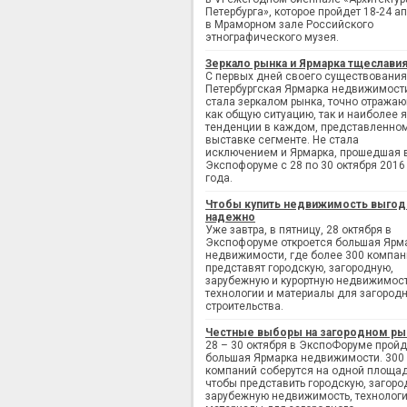
Петербурга», которое пройдет 18-24 а
в Мраморном зале Российского
этнографического музея.
Зеркало рынка и Ярмарка тщеслави
С первых дней своего существования
Петербургская Ярмарка недвижимост
стала зеркалом рынка, точно отража
как общую ситуацию, так и наиболее 
тенденции в каждом, представленно
выставке сегменте. Не стала
исключением и Ярмарка, прошедшая 
Экспофоруме с 28 по 30 октября 2016
года.
Чтобы купить недвижимость выгод
надежно
Уже завтра, в пятницу, 28 октября в
Экспофоруме откроется большая Ярм
недвижимости, где более 300 компан
представят городскую, загородную,
зарубежную и курортную недвижимост
технологии и материалы для загород
строительства.
Честные выборы на загородном ры
28 – 30 октября в ЭкспоФоруме пройд
большая Ярмарка недвижимости. 300
компаний соберутся на одной площад
чтобы представить городскую, загоро
зарубежную недвижимость, технологи