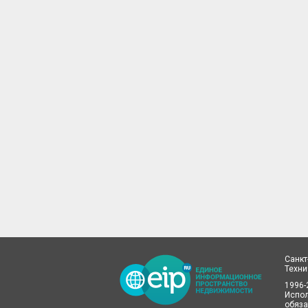
Санкт
Техн
1996-
Испол
обяза