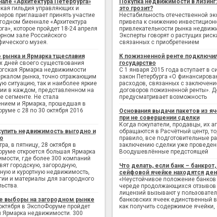
нале «Архитектура Петербурга»
Покупка недвижимости в лизинг
кая гильдия управляющих и
это грозит?
еров приглашает принять участие
Нестабильность отечественной э
егодном биеннале «Архитектура
привела к снижению инвестицион
рга», которое пройдет 18-24 апреля
привлекательности рынка недвиж
рном зале Российского
Эксперты говорят о растущих риск
фического музея.
связанных с приобретением
 рынка и Ярмарка тщеславия
К пожизненной ренте подключи
х дней своего существования
государство
ргская Ярмарка недвижимости
С 1 января 2015 года вступает в с
еркалом рынка, точно отражающим
закон Петербурга «О финансирова
ую ситуацию, так и наиболее яркие
расходов, связанных с заключен
ии в каждом, представленном на
договоров пожизненной ренты». Д
е сегменте. Не стала
предусматривает возможность
нием и Ярмарка, прошедшая в
руме с 28 по 30 октября 2016
Основания выдачи пакетов из яч
при не совершении сделки
Когда покупатели, продавцы, их а
купить недвижимость выгодно и
обращаются в Расчётный центр, то,
о
правило, все подготовительные р
ра, в пятницу, 28 октября в
заключению сделки уже проведен
руме откроется большая Ярмарка
Воодушевлённые предстоящей
мости, где более 300 компаний
вят городскую, загородную,
Что делать, если банк – банкрот, 
ную и курортную недвижимость,
сейфовой ячейке находятся ден
гии и материалы для загородного
«Неустойчивое положение банков
льства.
череде продолжающихся отзывов
лицензий вызывают у пользовате
е выборы на загородном рынке
банковских ячеек единственный в
 октября в ЭкспоФоруме пройдет
как получить содержимое ячейки,
 Ярмарка недвижимости. 300