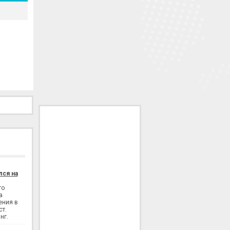
лся на
го
а
ения в
ст.
нг.