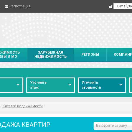
я
Регистрация
ИЖИМОСТЬ
ЗАРУБЕЖНАЯ
РЕГИОНЫ
КОМПАН
ВЫ И МО
НЕДВИЖИМОСТЬ
о
Уточнить
Уточнить
этаж
стоимость
/
Каталог недвижимости
/
ОДАЖА КВАРТИР
Выберите страну