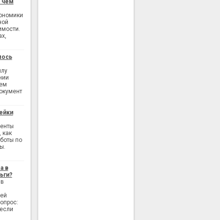
: чем
кономики
ной
имости.
ах,
лось
илу
нии
ием
окумент
ейки
генты
 как
аботы по
ы.
а в
ьги?
 в
лей
опрос:
 если