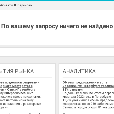
объекты
Вернисаж
По вашему запросу ничего не найдено
ЫТИЯ РЫНКА
АНАЛИТИКА
ева поделится секретами
Объем предложения мест в
орного мастерства с
коворкингах Петербурга увеличи
ами Санкт-Петербурга
12% с января
ому интересно повысить
По данным Maris, по итогам перво
кацию в сфере психологии,
квартала 2022 года в Петербурге н
ают на тренинг на тему
11,7% увеличился объем предлож
огия влияния в риэлторских
коворкингах, плюс 930 рабочих ме
орах».
Сейчас в городе открыт 81 коворки