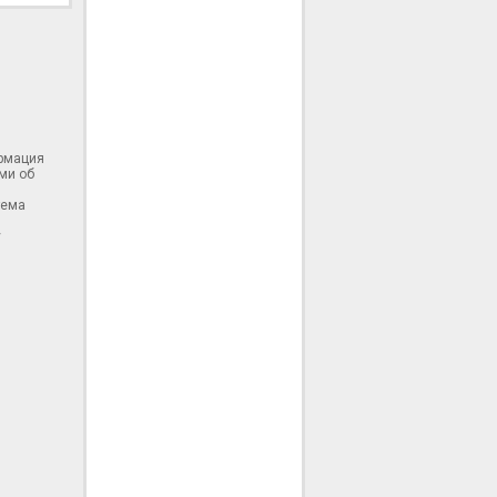
ормация
ми об
тема
у