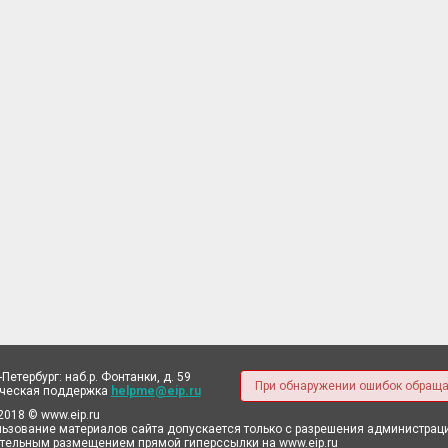
-Петербург: наб.р. Фонтанки, д. 59
При обнаружении ошибок обраща
ическая поддержка
helpme@eip.ru
2018 © www.eip.ru
ьзование материалов сайта допускается только с разрешения администрации
тельным размещением прямой гиперссылки на www.eip.ru