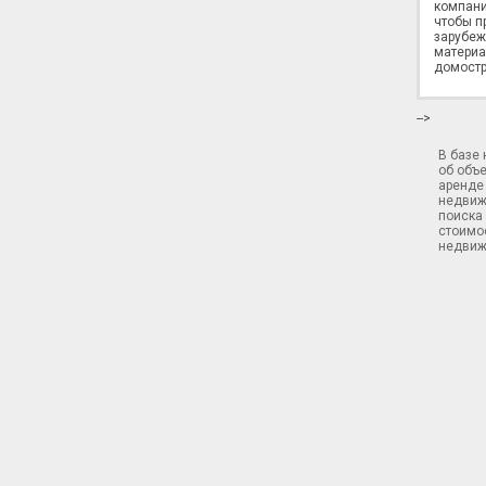
компани
чтобы п
зарубеж
материа
домостр
-->
В базе
об объ
аренде 
недвиж
поиска 
стоимос
недвиж