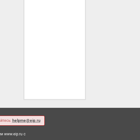
йтесь:
helpme@eip.ru
 www.eip.ru с