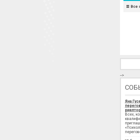
Все 
-->
СОБ
Яна Гус
перегов
риелтор
Всех, к
квалифи
приглаш
«Психол
перегов