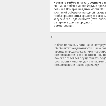
Честные выборы на загородном ры
28 – 30 октября в ЭкспоФоруме пройд
большая Ярмарка недвижимости. 300
компаний соберутся на одной площад
чтобы представить городскую, загоро
зарубежную недвижимость, технологи
материалы для загородного
домостроения.
-->
В базе недвижимости Санкт-Петербу
об объектах недвижимости. Наша ба
аренде и продаже квартир в новостр
недвижимости, а так же вторичной н
поиска позволяет осуществлять подб
стоимости и многим другим параметр
недвижимости или застройщику.