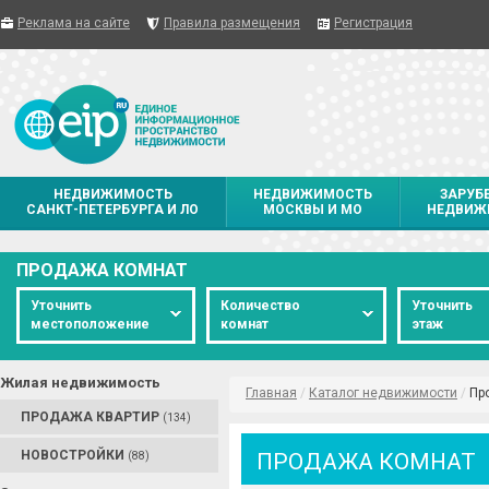
Реклама на сайте
Правила размещения
Регистрация
НЕДВИЖИМОСТЬ
НЕДВИЖИМОСТЬ
ЗАРУБ
САНКТ-ПЕТЕРБУРГА И ЛО
МОСКВЫ И МО
НЕДВИЖ
ПРОДАЖА КОМНАТ
Уточнить
Количество
Уточнить
местоположение
комнат
этаж
Жилая недвижимость
Главная
/
Каталог недвижимости
/
Пр
ПРОДАЖА КВАРТИР
(134)
НОВОСТРОЙКИ
ПРОДАЖА КОМНАТ
(88)