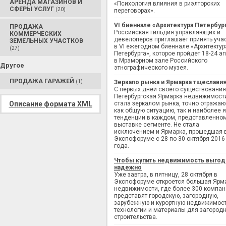
АРЕНДА МАГАЗИНОВ И
«Психология влияния в риэлторских
СФЕРЫ УСЛУГ
(20)
переговорах».
VI биеннале «Архитектура Петербур
ПРОДАЖА
Российская гильдия управляющих и
КОММЕРЧЕСКИХ
девелоперов приглашает принять уча
ЗЕМЕЛЬНЫХ УЧАСТКОВ
в VI ежегодном биеннале «Архитектур
(27)
Петербурга», которое пройдет 18-24 а
в Мраморном зале Российского
Другое
этнографического музея.
ПРОДАЖА ГАРАЖЕЙ
(1)
Зеркало рынка и Ярмарка тщеслави
С первых дней своего существования
Петербургская Ярмарка недвижимост
Описание формата XML
стала зеркалом рынка, точно отража
как общую ситуацию, так и наиболее 
тенденции в каждом, представленно
выставке сегменте. Не стала
исключением и Ярмарка, прошедшая 
Экспофоруме с 28 по 30 октября 2016
года.
Чтобы купить недвижимость выгод
надежно
Уже завтра, в пятницу, 28 октября в
Экспофоруме откроется большая Ярм
недвижимости, где более 300 компан
представят городскую, загородную,
зарубежную и курортную недвижимост
технологии и материалы для загород
строительства.