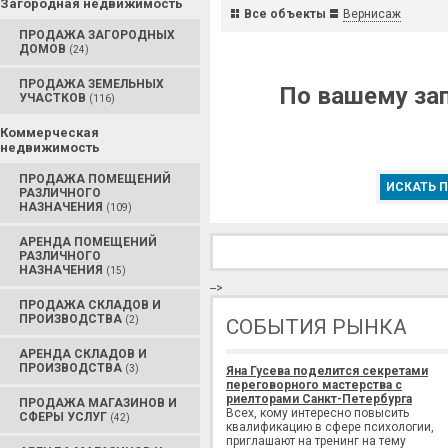
Загородная недвижимость
Все объекты
Вернисаж
ПРОДАЖА ЗАГОРОДНЫХ
ДОМОВ
(24)
ПРОДАЖА ЗЕМЕЛЬНЫХ
По вашему зап
УЧАСТКОВ
(116)
Коммерческая
недвижимость
ПРОДАЖА ПОМЕЩЕНИЙ
ИСКАТЬ П
РАЗЛИЧНОГО
НАЗНАЧЕНИЯ
(109)
АРЕНДА ПОМЕЩЕНИЙ
РАЗЛИЧНОГО
НАЗНАЧЕНИЯ
(15)
-->
ПРОДАЖА СКЛАДОВ И
ПРОИЗВОДСТВА
(2)
СОБЫТИЯ РЫНКА
АРЕНДА СКЛАДОВ И
ПРОИЗВОДСТВА
(3)
Яна Гусева поделится секретами
переговорного мастерства с
риелторами Санкт-Петербурга
ПРОДАЖА МАГАЗИНОВ И
Всех, кому интересно повысить
СФЕРЫ УСЛУГ
(42)
квалификацию в сфере психологии,
приглашают на тренинг на тему