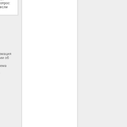
опрос:
 если
ормация
ми об
тема
у