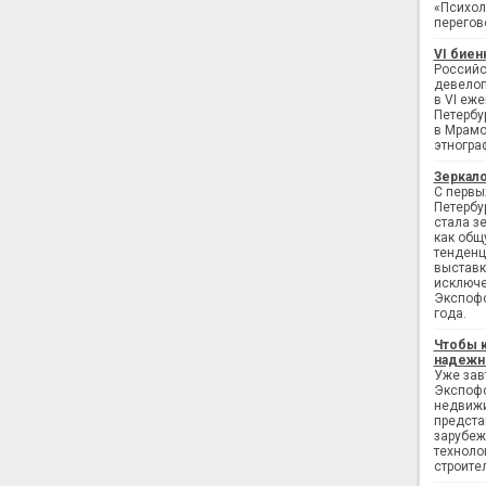
«Психол
перегов
VI биен
Российс
девелоп
в VI еж
Петербу
в Мрамо
этногра
Зеркало
С первы
Петербу
стала з
как общ
тенденц
выставк
исключе
Экспофо
года.
Чтобы 
надежн
Уже завт
Экспофо
недвижи
предста
зарубеж
техноло
строите