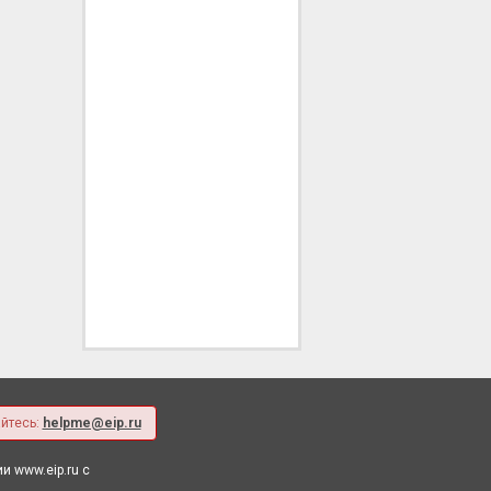
йтесь:
helpme@eip.ru
 www.eip.ru с