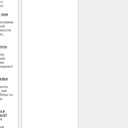
ст.
нг.
: чем
кономики
ной
имости.
ах,
лось
илу
нии
ием
окумент
ейки
генты
 как
аботы по
ы.
а в
ьги?
 в
лей