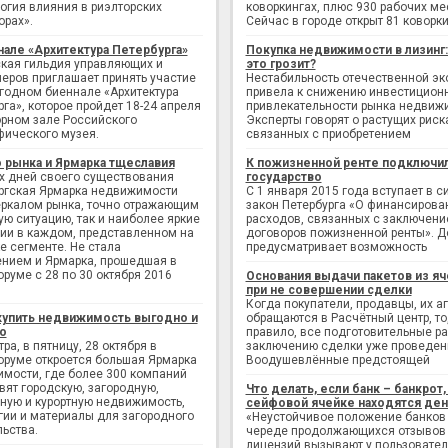
огия влияния в риэлторских
коворкингах, плюс 930 рабочих ме
орах».
Сейчас в городе открыт 81 коворки
нале «Архитектура Петербурга»
Покупка недвижимости в лизинг
кая гильдия управляющих и
это грозит?
еров приглашает принять участие
Нестабильность отечественной э
егодном биеннале «Архитектура
привела к снижению инвестицион
рга», которое пройдет 18-24 апреля
привлекательности рынка недвиж
рном зале Российского
Эксперты говорят о растущих риск
фического музея.
связанных с приобретением
 рынка и Ярмарка тщеславия
К пожизненной ренте подключи
х дней своего существования
государство
ргская Ярмарка недвижимости
С 1 января 2015 года вступает в с
еркалом рынка, точно отражающим
закон Петербурга «О финансирова
ую ситуацию, так и наиболее яркие
расходов, связанных с заключен
ии в каждом, представленном на
договоров пожизненной ренты». Д
е сегменте. Не стала
предусматривает возможность
нием и Ярмарка, прошедшая в
руме с 28 по 30 октября 2016
Основания выдачи пакетов из яч
при не совершении сделки
Когда покупатели, продавцы, их а
купить недвижимость выгодно и
обращаются в Расчётный центр, то,
о
правило, все подготовительные р
ра, в пятницу, 28 октября в
заключению сделки уже проведен
руме откроется большая Ярмарка
Воодушевлённые предстоящей
мости, где более 300 компаний
вят городскую, загородную,
Что делать, если банк – банкрот, 
ную и курортную недвижимость,
сейфовой ячейке находятся ден
гии и материалы для загородного
«Неустойчивое положение банков
льства.
череде продолжающихся отзывов
лицензий вызывают у пользовате