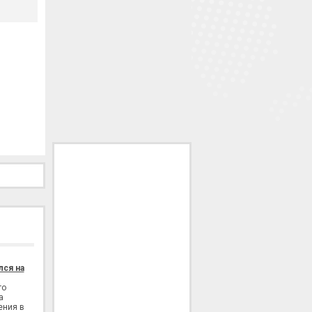
лся на
го
а
ения в