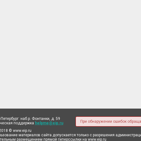
-Петербург: наб.р. Фонтанки, д. 59
При обнаружении ошибок обраща
ическая поддержка
helpme@eip.ru
2018 © www.eip.ru
ьзование материалов сайта допускается только с разрешения администрации
тельным размещением прямой гиперссылки на www.eip.ru