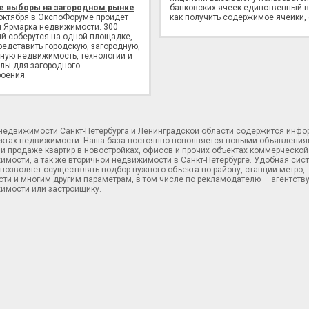
е выборы на загородном рынке
банковских ячеек единственный в
 октября в ЭкспоФоруме пройдет
как получить содержимое ячейки,
 Ярмарка недвижимости. 300
й соберутся на одной площадке,
редставить городскую, загородную,
ную недвижимость, технологии и
лы для загородного
оения.
 недвижимости Санкт-Петербурга и Ленинградской области содержится инф
ектах недвижимости. Наша база постоянно пополняется новыми объявления
и продаже квартир в новостройках, офисов и прочих объектах коммерческой
имости, а так же вторичной недвижимости в Санкт-Петербурге. Удобная сис
позволяет осуществлять подбор нужного объекта по району, станции метро,
ти и многим другим параметрам, в том числе по рекламодателю — агентств
имости или застройщику.