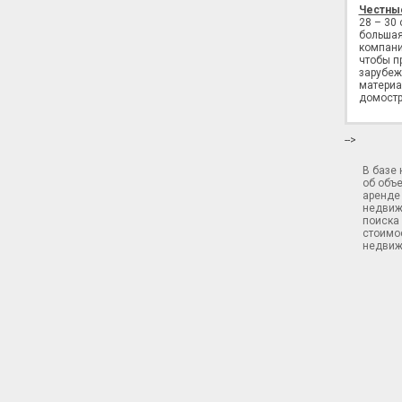
Честны
28 – 30
большая
компани
чтобы п
зарубеж
материа
домостр
-->
В базе
об объ
аренде 
недвиж
поиска 
стоимос
недвиж