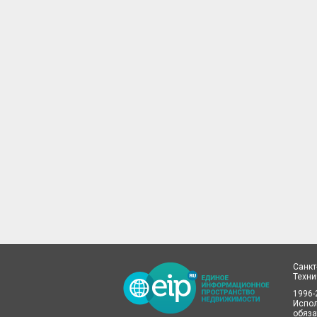
Санкт
Техн
1996-
Испол
обяза