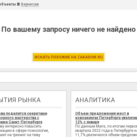
объекты
Вернисаж
По вашему запросу ничего не найдено
ИСКАТЬ ПОХОЖИЕ НА ZAKADOM.RU
ЫТИЯ РЫНКА
АНАЛИТИКА
ева поделится секретами
Объем предложения мест в
орного мастерства с
коворкингах Петербурга увеличи
ами Санкт-Петербурга
12% с января
ому интересно повысить
По данным Maris, по итогам перво
кацию в сфере психологии,
квартала 2022 года в Петербурге н
ают на тренинг на тему
11,7% увеличился объем предлож