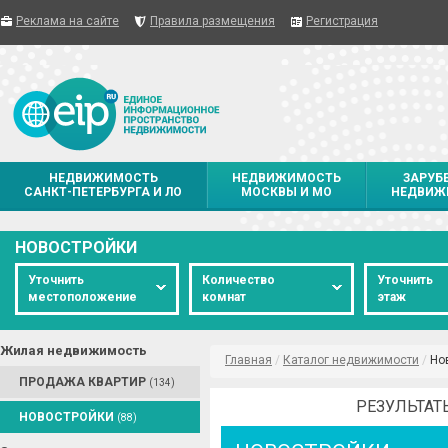
Реклама на сайте
Правила размещения
Регистрация
НЕДВИЖИМОСТЬ
НЕДВИЖИМОСТЬ
ЗАРУБ
САНКТ-ПЕТЕРБУРГА И ЛО
МОСКВЫ И МО
НЕДВИЖ
НОВОСТРОЙКИ
Уточнить
Количество
Уточнить
местоположение
комнат
этаж
Жилая недвижимость
Главная
/
Каталог недвижимости
/
Но
ПРОДАЖА КВАРТИР
(134)
РЕЗУЛЬТАТ
НОВОСТРОЙКИ
(88)