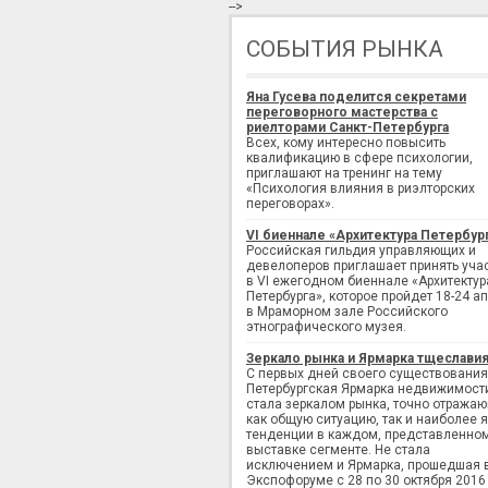
-->
СОБЫТИЯ РЫНКА
Яна Гусева поделится секретами
переговорного мастерства с
риелторами Санкт-Петербурга
Всех, кому интересно повысить
квалификацию в сфере психологии,
приглашают на тренинг на тему
«Психология влияния в риэлторских
переговорах».
VI биеннале «Архитектура Петербур
Российская гильдия управляющих и
девелоперов приглашает принять уча
в VI ежегодном биеннале «Архитектур
Петербурга», которое пройдет 18-24 а
в Мраморном зале Российского
этнографического музея.
Зеркало рынка и Ярмарка тщеслави
С первых дней своего существования
Петербургская Ярмарка недвижимост
стала зеркалом рынка, точно отража
как общую ситуацию, так и наиболее 
тенденции в каждом, представленно
выставке сегменте. Не стала
исключением и Ярмарка, прошедшая 
Экспофоруме с 28 по 30 октября 2016