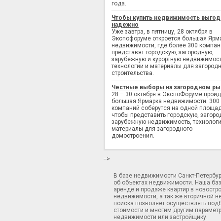
года.
Чтобы купить недвижимость выгод
надежно
Уже завтра, в пятницу, 28 октября в
Экспофоруме откроется большая Ярм
недвижимости, где более 300 компан
представят городскую, загородную,
зарубежную и курортную недвижимост
технологии и материалы для загород
строительства.
Честные выборы на загородном ры
28 – 30 октября в ЭкспоФоруме пройд
большая Ярмарка недвижимости. 300
компаний соберутся на одной площад
чтобы представить городскую, загоро
зарубежную недвижимость, технологи
материалы для загородного
домостроения.
-->
В базе недвижимости Санкт-Петербу
об объектах недвижимости. Наша ба
аренде и продаже квартир в новостр
недвижимости, а так же вторичной н
поиска позволяет осуществлять подб
стоимости и многим другим параметр
недвижимости или застройщику.