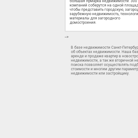
большая Ярмарка недвижимости. 300
компаний соберутся на одной площад
чтобы представить городскую, загоро
зарубежную недвижимость, технологи
материалы для загородного
домостроения.
-->
В базе недвижимости Санкт-Петербу
об объектах недвижимости. Наша ба
аренде и продаже квартир в новостр
недвижимости, а так же вторичной н
поиска позволяет осуществлять подб
стоимости и многим другим параметр
недвижимости или застройщику.