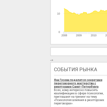
10
0
2008
2009
2010
2
-->
СОБЫТИЯ РЫНКА
Яна Гусева поделится секретами
переговорного мастерства с
риелторами Санкт-Петербурга
Всех, кому интересно повысить
квалификацию в сфере психологии,
приглашают на тренинг на тему
«Психология влияния в риэлторских
переговорах».