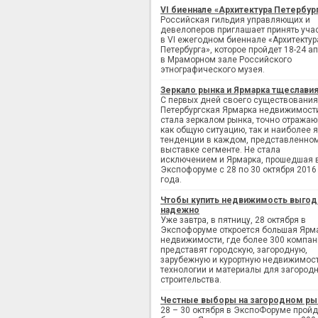
VI биеннале «Архитектура Петербур
Российская гильдия управляющих и
девелоперов приглашает принять уча
в VI ежегодном биеннале «Архитектур
Петербурга», которое пройдет 18-24 а
в Мраморном зале Российского
этнографического музея.
Зеркало рынка и Ярмарка тщеслави
С первых дней своего существования
Петербургская Ярмарка недвижимост
стала зеркалом рынка, точно отража
как общую ситуацию, так и наиболее 
тенденции в каждом, представленно
выставке сегменте. Не стала
исключением и Ярмарка, прошедшая 
Экспофоруме с 28 по 30 октября 2016
года.
Чтобы купить недвижимость выгод
надежно
Уже завтра, в пятницу, 28 октября в
Экспофоруме откроется большая Ярм
недвижимости, где более 300 компан
представят городскую, загородную,
зарубежную и курортную недвижимост
технологии и материалы для загород
строительства.
Честные выборы на загородном ры
28 – 30 октября в ЭкспоФоруме пройд