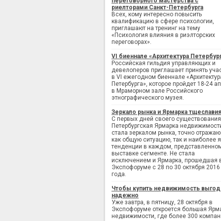
переговорного мастерства с
риелторами Санкт-Петербурга
Всех, кому интересно повысить
квалификацию в сфере психологии,
приглашают на тренинг на тему
«Психология влияния в риэлторских
переговорах».
VI биеннале «Архитектура Петербур
Российская гильдия управляющих и
девелоперов приглашает принять уча
в VI ежегодном биеннале «Архитектур
Петербурга», которое пройдет 18-24 а
в Мраморном зале Российского
этнографического музея.
Зеркало рынка и Ярмарка тщеслави
С первых дней своего существования
Петербургская Ярмарка недвижимост
стала зеркалом рынка, точно отража
как общую ситуацию, так и наиболее 
тенденции в каждом, представленно
выставке сегменте. Не стала
исключением и Ярмарка, прошедшая 
Экспофоруме с 28 по 30 октября 2016
года.
Чтобы купить недвижимость выгод
надежно
Уже завтра, в пятницу, 28 октября в
Экспофоруме откроется большая Ярм
недвижимости, где более 300 компан