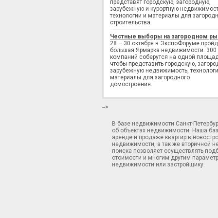
представят городскую, загородную,
зарубежную и курортную недвижимост
технологии и материалы для загород
строительства.
Честные выборы на загородном ры
28 – 30 октября в ЭкспоФоруме пройд
большая Ярмарка недвижимости. 300
компаний соберутся на одной площад
чтобы представить городскую, загоро
зарубежную недвижимость, технологи
материалы для загородного
домостроения.
-->
В базе недвижимости Санкт-Петербу
об объектах недвижимости. Наша ба
аренде и продаже квартир в новостр
недвижимости, а так же вторичной н
поиска позволяет осуществлять подб
стоимости и многим другим параметр
недвижимости или застройщику.