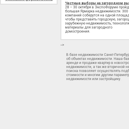
Честные выборы на загородном ры
28 – 30 октября в ЭкспоФоруме пройд
большая Ярмарка недвижимости. 300
компаний соберутся на одной площад
чтобы представить городскую, загоро
зарубежную недвижимость, технологи
материалы для загородного
домостроения.
-->
В базе недвижимости Санкт-Петербу
об объектах недвижимости. Наша ба
аренде и продаже квартир в новостр
недвижимости, а так же вторичной н
поиска позволяет осуществлять подб
стоимости и многим другим параметр
недвижимости или застройщику.