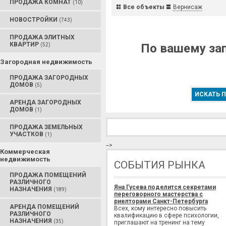
ПРОДАЖА КОМНАТ
(10)
Все объекты
Вернисаж
НОВОСТРОЙКИ
(743)
ПРОДАЖА ЭЛИТНЫХ
КВАРТИР
По вашему зап
(52)
Загородная недвижимость
ПРОДАЖА ЗАГОРОДНЫХ
ДОМОВ
(5)
ИСКАТЬ П
АРЕНДА ЗАГОРОДНЫХ
ДОМОВ
(1)
ПРОДАЖА ЗЕМЕЛЬНЫХ
УЧАСТКОВ
(1)
-->
Коммерческая
недвижимость
СОБЫТИЯ РЫНКА
ПРОДАЖА ПОМЕЩЕНИЙ
РАЗЛИЧНОГО
Яна Гусева поделится секретами
НАЗНАЧЕНИЯ
(189)
переговорного мастерства с
риелторами Санкт-Петербурга
АРЕНДА ПОМЕЩЕНИЙ
Всех, кому интересно повысить
РАЗЛИЧНОГО
квалификацию в сфере психологии,
НАЗНАЧЕНИЯ
(35)
приглашают на тренинг на тему