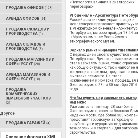
«Психология влияния в риэлторских
переговорах».
ПРОДАЖА ОФИСОВ
(173)
VI биеннале «Архитектура Петербур
АРЕНДА ОФИСОВ
(54)
Российская гильдия управляющих и
девелоперов приглашает принять уча
в VI ежегодном биеннале «Архитектур
ПРОДАЖА СКЛАДОВ И
Петербурга», которое пройдет 18-24 а
ПРОИЗВОДСТВА
(1)
в Мраморном зале Российского
этнографического музея.
АРЕНДА СКЛАДОВ И
ПРОИЗВОДСТВА
(5)
Зеркало рынка и Ярмарка тщеслави
С первых дней своего существования
Петербургская Ярмарка недвижимост
ПРОДАЖА МАГАЗИНОВ И
стала зеркалом рынка, точно отража
СФЕРЫ УСЛУГ
(20)
как общую ситуацию, так и наиболее 
тенденции в каждом, представленно
АРЕНДА МАГАЗИНОВ И
выставке сегменте. Не стала
СФЕРЫ УСЛУГ
(10)
исключением и Ярмарка, прошедшая 
Экспофоруме с 28 по 30 октября 2016
года.
ПРОДАЖА
КОММЕРЧЕСКИХ
Чтобы купить недвижимость выгод
ЗЕМЕЛЬНЫХ УЧАСТКОВ
надежно
(2)
Уже завтра, в пятницу, 28 октября в
Экспофоруме откроется большая Ярм
Другое
недвижимости, где более 300 компан
представят городскую, загородную,
ПРОДАЖА ГАРАЖЕЙ
(4)
зарубежную и курортную недвижимост
технологии и материалы для загород
строительства.
Описание формата XML