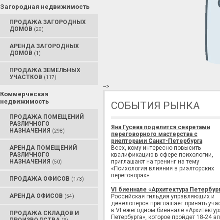
Загородная недвижимость
ПРОДАЖА ЗАГОРОДНЫХ
ДОМОВ
(29)
АРЕНДА ЗАГОРОДНЫХ
ДОМОВ
(1)
ПРОДАЖА ЗЕМЕЛЬНЫХ
УЧАСТКОВ
(117)
-->
Коммерческая
недвижимость
СОБЫТИЯ РЫНКА
ПРОДАЖА ПОМЕЩЕНИЙ
РАЗЛИЧНОГО
Яна Гусева поделится секретами
НАЗНАЧЕНИЯ
(298)
переговорного мастерства с
риелторами Санкт-Петербурга
АРЕНДА ПОМЕЩЕНИЙ
Всех, кому интересно повысить
РАЗЛИЧНОГО
квалификацию в сфере психологии,
НАЗНАЧЕНИЯ
приглашают на тренинг на тему
(50)
«Психология влияния в риэлторских
переговорах».
ПРОДАЖА ОФИСОВ
(173)
VI биеннале «Архитектура Петербур
АРЕНДА ОФИСОВ
Российская гильдия управляющих и
(54)
девелоперов приглашает принять уча
в VI ежегодном биеннале «Архитектур
ПРОДАЖА СКЛАДОВ И
Петербурга», которое пройдет 18-24 а