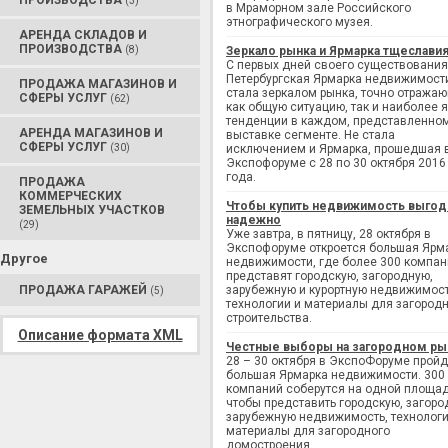
ПРОИЗВОДСТВА
(3)
в Мраморном зале Российского
этнографического музея.
АРЕНДА СКЛАДОВ И
ПРОИЗВОДСТВА
(8)
Зеркало рынка и Ярмарка тщеслави
С первых дней своего существования
Петербургская Ярмарка недвижимост
ПРОДАЖА МАГАЗИНОВ И
стала зеркалом рынка, точно отража
СФЕРЫ УСЛУГ
(62)
как общую ситуацию, так и наиболее 
тенденции в каждом, представленно
АРЕНДА МАГАЗИНОВ И
выставке сегменте. Не стала
СФЕРЫ УСЛУГ
(30)
исключением и Ярмарка, прошедшая 
Экспофоруме с 28 по 30 октября 2016
года.
ПРОДАЖА
КОММЕРЧЕСКИХ
Чтобы купить недвижимость выгод
ЗЕМЕЛЬНЫХ УЧАСТКОВ
надежно
(29)
Уже завтра, в пятницу, 28 октября в
Экспофоруме откроется большая Ярм
Другое
недвижимости, где более 300 компан
представят городскую, загородную,
ПРОДАЖА ГАРАЖЕЙ
зарубежную и курортную недвижимост
(5)
технологии и материалы для загород
строительства.
Описание формата XML
Честные выборы на загородном ры
28 – 30 октября в ЭкспоФоруме пройд
большая Ярмарка недвижимости. 300
компаний соберутся на одной площад
чтобы представить городскую, загоро
зарубежную недвижимость, технологи
материалы для загородного
домостроения.