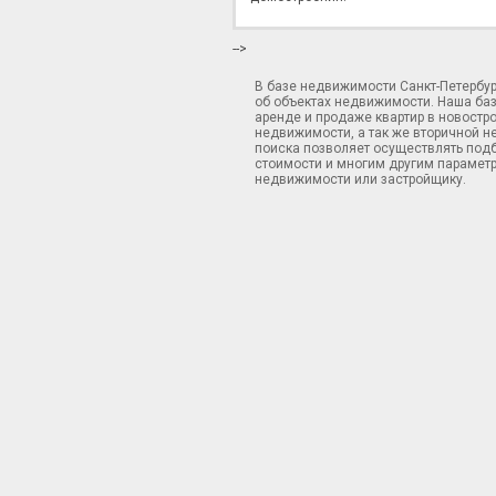
-->
В базе недвижимости Санкт-Петербу
об объектах недвижимости. Наша ба
аренде и продаже квартир в новостр
недвижимости, а так же вторичной н
поиска позволяет осуществлять подб
стоимости и многим другим параметр
недвижимости или застройщику.