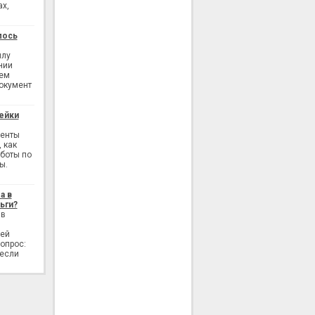
ах,
лось
илу
нии
ием
окумент
ейки
генты
 как
аботы по
ы.
а в
ьги?
 в
лей
опрос:
 если