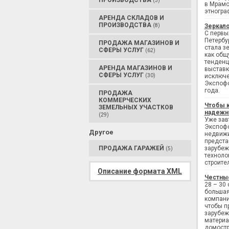
ПРОИЗВОДСТВА
(3)
в Мрамо
этногра
АРЕНДА СКЛАДОВ И
ПРОИЗВОДСТВА
(8)
Зеркало
С первы
Петербу
ПРОДАЖА МАГАЗИНОВ И
стала з
СФЕРЫ УСЛУГ
(62)
как общ
тенденц
АРЕНДА МАГАЗИНОВ И
выставк
СФЕРЫ УСЛУГ
(30)
исключе
Экспофо
года.
ПРОДАЖА
КОММЕРЧЕСКИХ
Чтобы 
ЗЕМЕЛЬНЫХ УЧАСТКОВ
надежн
(29)
Уже завт
Экспофо
Другое
недвижи
предста
ПРОДАЖА ГАРАЖЕЙ
зарубеж
(5)
техноло
строите
Описание формата XML
Честны
28 – 30
большая
компани
чтобы п
зарубеж
материа
домостр