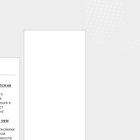
лся на
го
а
ения в
ст.
нг.
: чем
кономики
ной
имости.