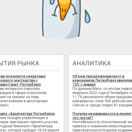
ЫТИЯ РЫНКА
АНАЛИТИКА
ева поделится секретами
Объем предложения мест в
орного мастерства с
коворкингах Петербурга увеличи
ами Санкт-Петербурга
12% с января
ому интересно повысить
По данным Maris, по итогам перво
кацию в сфере психологии,
квартала 2022 года в Петербурге н
ают на тренинг на тему
11,7% увеличился объем предлож
огия влияния в риэлторских
коворкингах, плюс 930 рабочих ме
орах».
Сейчас в городе открыт 81 коворки
нале «Архитектура Петербурга»
Покупка недвижимости в лизинг
кая гильдия управляющих и
это грозит?
еров приглашает принять участие
Нестабильность отечественной э
егодном биеннале «Архитектура
привела к снижению инвестицион
рга», которое пройдет 18-24 апреля
привлекательности рынка недвиж