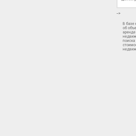
-->
В базе
об объ
аренде 
недвиж
поиска 
стоимос
недвиж