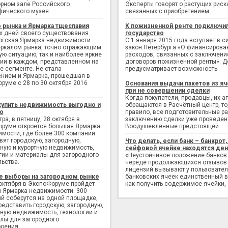
рном зале Российского
Эксперты говорят о растущих риск
фического музея.
связанных с приобретением
 рынка и Ярмарка тщеславия
К пожизненной ренте подключи
х дней своего существования
государство
ргская Ярмарка недвижимости
С 1 января 2015 года вступает в с
еркалом рынка, точно отражающим
закон Петербурга «О финансирова
ую ситуацию, так и наиболее яркие
расходов, связанных с заключен
ии в каждом, представленном на
договоров пожизненной ренты». Д
е сегменте. Не стала
предусматривает возможность
нием и Ярмарка, прошедшая в
руме с 28 по 30 октября 2016
Основания выдачи пакетов из яч
при не совершении сделки
Когда покупатели, продавцы, их а
купить недвижимость выгодно и
обращаются в Расчётный центр, то,
о
правило, все подготовительные р
ра, в пятницу, 28 октября в
заключению сделки уже проведен
руме откроется большая Ярмарка
Воодушевлённые предстоящей
мости, где более 300 компаний
вят городскую, загородную,
Что делать, если банк – банкрот, 
ную и курортную недвижимость,
сейфовой ячейке находятся ден
гии и материалы для загородного
«Неустойчивое положение банков
льства.
череде продолжающихся отзывов
лицензий вызывают у пользовате
е выборы на загородном рынке
банковских ячеек единственный в
 октября в ЭкспоФоруме пройдет
как получить содержимое ячейки,
 Ярмарка недвижимости. 300
й соберутся на одной площадке,
редставить городскую, загородную,
ную недвижимость, технологии и
лы для загородного
оения.