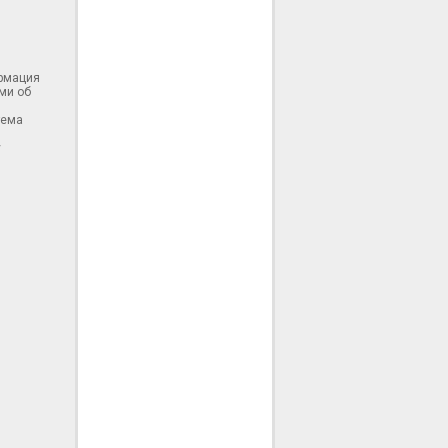
ормация
ми об
тема
у