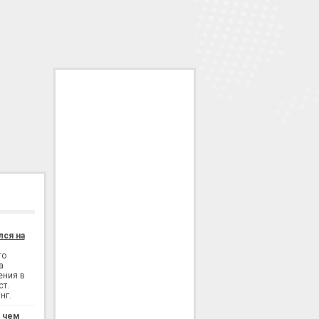
лся на
го
а
ения в
ст.
нг.
: чем