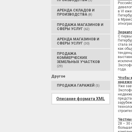
ПРОИЗВОДСТВА
(3)
Российс
девелоп
АРЕНДА СКЛАДОВ И
в VI еж
ПРОИЗВОДСТВА
(8)
Петербу
в Мрамо
этногра
ПРОДАЖА МАГАЗИНОВ И
СФЕРЫ УСЛУГ
(62)
Зеркало
С первы
АРЕНДА МАГАЗИНОВ И
Петербу
СФЕРЫ УСЛУГ
(30)
стала з
как общ
тенденц
ПРОДАЖА
выставк
КОММЕРЧЕСКИХ
исключе
ЗЕМЕЛЬНЫХ УЧАСТКОВ
Экспофо
(29)
года.
Другое
Чтобы 
надежн
ПРОДАЖА ГАРАЖЕЙ
(5)
Уже завт
Экспофо
недвижи
Описание формата XML
предста
зарубеж
техноло
строите
Честны
28 – 30
большая
компани