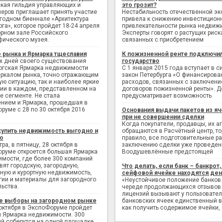
кая гильдия управляющих и
это грозит?
еров приглашает принять участие
Нестабильность отечественной э
егодном биеннале «Архитектура
привела к снижению инвестицион
рга», которое пройдет 18-24 апреля
привлекательности рынка недвиж
рном зале Российского
Эксперты говорят о растущих риск
фического музея.
связанных с приобретением
 рынка и Ярмарка тщеславия
К пожизненной ренте подключи
х дней своего существования
государство
ргская Ярмарка недвижимости
С 1 января 2015 года вступает в с
еркалом рынка, точно отражающим
закон Петербурга «О финансирова
ую ситуацию, так и наиболее яркие
расходов, связанных с заключен
ии в каждом, представленном на
договоров пожизненной ренты». Д
е сегменте. Не стала
предусматривает возможность
нием и Ярмарка, прошедшая в
руме с 28 по 30 октября 2016
Основания выдачи пакетов из яч
при не совершении сделки
Когда покупатели, продавцы, их а
купить недвижимость выгодно и
обращаются в Расчётный центр, то,
о
правило, все подготовительные р
ра, в пятницу, 28 октября в
заключению сделки уже проведен
руме откроется большая Ярмарка
Воодушевлённые предстоящей
мости, где более 300 компаний
вят городскую, загородную,
Что делать, если банк – банкрот, 
ную и курортную недвижимость,
сейфовой ячейке находятся ден
гии и материалы для загородного
«Неустойчивое положение банков
льства.
череде продолжающихся отзывов
лицензий вызывают у пользовате
е выборы на загородном рынке
банковских ячеек единственный в
 октября в ЭкспоФоруме пройдет
как получить содержимое ячейки,
 Ярмарка недвижимости. 300
й соберутся на одной площадке,