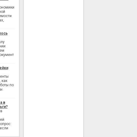
кономики
ной
имости.
ах,
лось
илу
нии
ием
окумент
ейки
генты
 как
аботы по
ы.
а в
ьги?
 в
лей
опрос:
 если