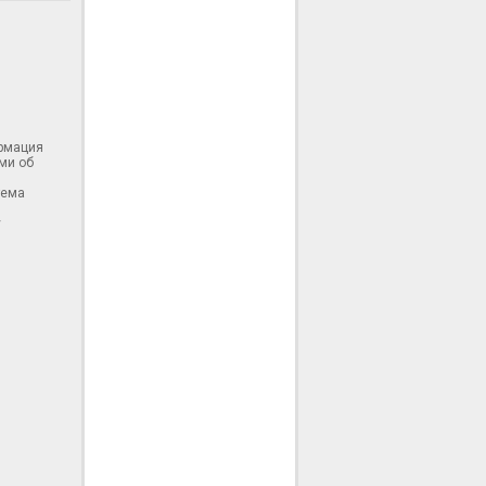
ормация
ми об
тема
у