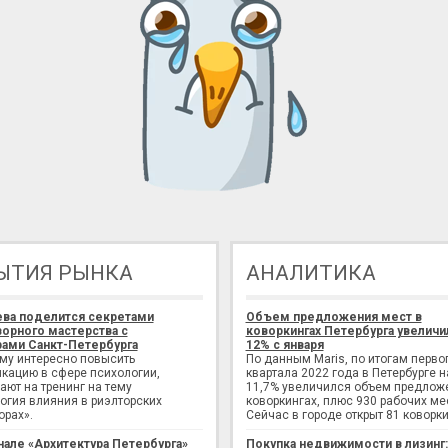
ЫТИЯ РЫНКА
АНАЛИТИКА
ева поделится секретами
Объем предложения мест в
орного мастерства с
коворкингах Петербурга увеличи
ами Санкт-Петербурга
12% с января
ому интересно повысить
По данным Maris, по итогам перво
кацию в сфере психологии,
квартала 2022 года в Петербурге н
ают на тренинг на тему
11,7% увеличился объем предлож
огия влияния в риэлторских
коворкингах, плюс 930 рабочих ме
орах».
Сейчас в городе открыт 81 коворки
нале «Архитектура Петербурга»
Покупка недвижимости в лизинг