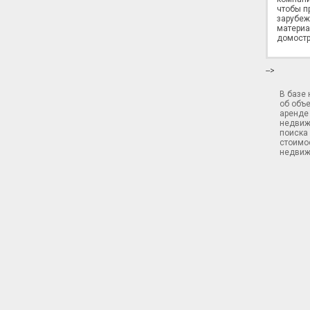
чтобы п
зарубеж
материа
домостр
-->
В базе
об объ
аренде 
недвиж
поиска 
стоимос
недвиж