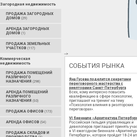
Загородная недвижимость
ПРОДАЖА ЗАГОРОДНЫХ
ДОМОВ
(29)
АРЕНДА ЗАГОРОДНЫХ
ДОМОВ
(1)
ПРОДАЖА ЗЕМЕЛЬНЫХ
УЧАСТКОВ
(117)
-->
Коммерческая
недвижимость
СОБЫТИЯ РЫНКА
ПРОДАЖА ПОМЕЩЕНИЙ
РАЗЛИЧНОГО
Яна Гусева поделится секретами
НАЗНАЧЕНИЯ
(298)
переговорного мастерства с
риелторами Санкт-Петербурга
АРЕНДА ПОМЕЩЕНИЙ
Всех, кому интересно повысить
РАЗЛИЧНОГО
квалификацию в сфере психологии,
НАЗНАЧЕНИЯ
приглашают на тренинг на тему
(50)
«Психология влияния в риэлторских
переговорах».
ПРОДАЖА ОФИСОВ
(173)
VI биеннале «Архитектура Петербур
АРЕНДА ОФИСОВ
Российская гильдия управляющих и
(54)
девелоперов приглашает принять уча
в VI ежегодном биеннале «Архитектур
ПРОДАЖА СКЛАДОВ И
Петербурга», которое пройдет 18-24 а