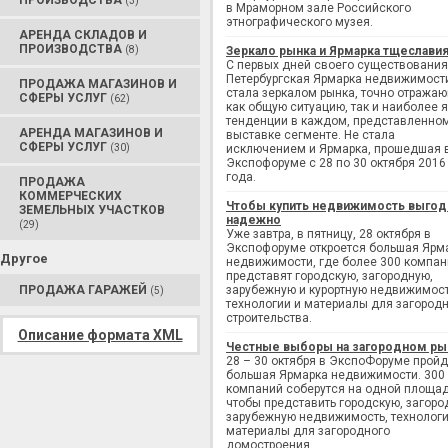
ПРОИЗВОДСТВА
(3)
в Мраморном зале Российского
этнографического музея.
АРЕНДА СКЛАДОВ И
ПРОИЗВОДСТВА
(8)
Зеркало рынка и Ярмарка тщеслави
С первых дней своего существования
Петербургская Ярмарка недвижимост
ПРОДАЖА МАГАЗИНОВ И
стала зеркалом рынка, точно отража
СФЕРЫ УСЛУГ
(62)
как общую ситуацию, так и наиболее 
тенденции в каждом, представленно
АРЕНДА МАГАЗИНОВ И
выставке сегменте. Не стала
СФЕРЫ УСЛУГ
(30)
исключением и Ярмарка, прошедшая 
Экспофоруме с 28 по 30 октября 2016
года.
ПРОДАЖА
КОММЕРЧЕСКИХ
Чтобы купить недвижимость выгод
ЗЕМЕЛЬНЫХ УЧАСТКОВ
надежно
(29)
Уже завтра, в пятницу, 28 октября в
Экспофоруме откроется большая Ярм
Другое
недвижимости, где более 300 компан
представят городскую, загородную,
ПРОДАЖА ГАРАЖЕЙ
зарубежную и курортную недвижимост
(5)
технологии и материалы для загород
строительства.
Описание формата XML
Честные выборы на загородном ры
28 – 30 октября в ЭкспоФоруме пройд
большая Ярмарка недвижимости. 300
компаний соберутся на одной площад
чтобы представить городскую, загоро
зарубежную недвижимость, технологи
материалы для загородного
домостроения.