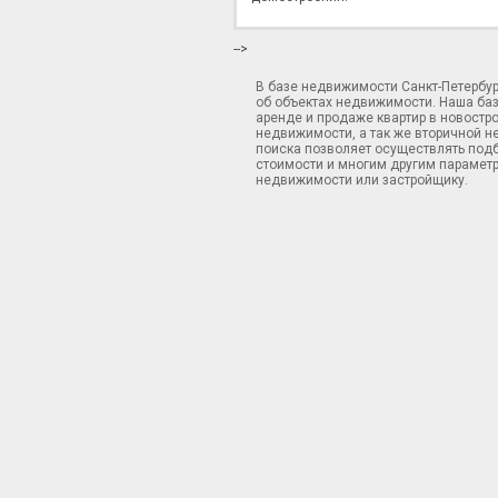
-->
В базе недвижимости Санкт-Петербу
об объектах недвижимости. Наша ба
аренде и продаже квартир в новостр
недвижимости, а так же вторичной н
поиска позволяет осуществлять подб
стоимости и многим другим параметр
недвижимости или застройщику.