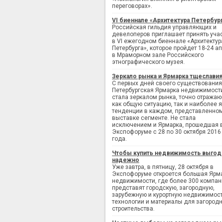
переговорах».
VI биеннале «Архитектура Петербур
Российская гильдия управляющих и
девелоперов приглашает принять уча
в VI ежегодном биеннале «Архитектур
Петербурга», которое пройдет 18-24 а
в Мраморном зале Российского
этнографического музея.
Зеркало рынка и Ярмарка тщеслави
С первых дней своего существования
Петербургская Ярмарка недвижимост
стала зеркалом рынка, точно отража
как общую ситуацию, так и наиболее 
тенденции в каждом, представленно
выставке сегменте. Не стала
исключением и Ярмарка, прошедшая 
Экспофоруме с 28 по 30 октября 2016
года.
Чтобы купить недвижимость выгод
надежно
Уже завтра, в пятницу, 28 октября в
Экспофоруме откроется большая Ярм
недвижимости, где более 300 компан
представят городскую, загородную,
зарубежную и курортную недвижимост
технологии и материалы для загород
строительства.