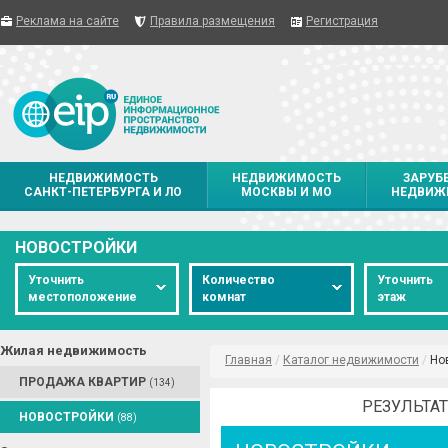
Реклама на сайте
Правила размещения
Регистрация
НЕДВИЖИМОСТЬ
НЕДВИЖИМОСТЬ
ЗАРУБ
САНКТ-ПЕТЕРБУРГА И ЛО
МОСКВЫ И МО
НЕДВИЖ
НОВОСТРОЙКИ
Уточнить
Количество
Уточнить
местоположение
комнат
этаж
Жилая недвижимость
Главная
/
Каталог недвижимости
/
Но
ПРОДАЖА КВАРТИР
(134)
РЕЗУЛЬТАТ
НОВОСТРОЙКИ
(88)