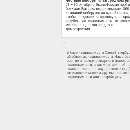
Честные выборы на загородном ры
28 – 30 октября в ЭкспоФоруме пройд
большая Ярмарка недвижимости. 300
компаний соберутся на одной площад
чтобы представить городскую, загоро
зарубежную недвижимость, технологи
материалы для загородного
домостроения.
-->
В базе недвижимости Санкт-Петербу
об объектах недвижимости. Наша ба
аренде и продаже квартир в новостр
недвижимости, а так же вторичной н
поиска позволяет осуществлять подб
стоимости и многим другим параметр
недвижимости или застройщику.