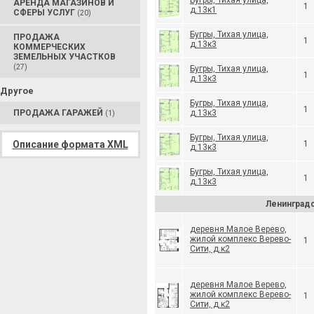
Бугры, Тихая улица,
АРЕНДА МАГАЗИНОВ И
1
д.13к1
СФЕРЫ УСЛУГ
(20)
Бугры, Тихая улица,
ПРОДАЖА
1
д.13к3
КОММЕРЧЕСКИХ
ЗЕМЕЛЬНЫХ УЧАСТКОВ
(27)
Бугры, Тихая улица,
1
д.13к3
Другое
Бугры, Тихая улица,
1
ПРОДАЖА ГАРАЖЕЙ
д.13к3
(1)
Бугры, Тихая улица,
Описание формата XML
1
д.13к3
Бугры, Тихая улица,
1
д.13к3
Ленинградс
деревня Малое Верево,
жилой комплекс Верево-
1
Сити, д.к2
деревня Малое Верево,
жилой комплекс Верево-
1
Сити, д.к2