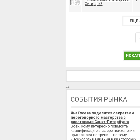
1
Сити, д.к3
ЕЩЕ 
ИСКАТ
-->
СОБЫТИЯ РЫНКА
Яна Гусева поделится секретами
переговорного мастерства с
риелторами Санкт-Петербурга
Всех, кому интересно повысить
квалификацию в сфере психологии,
приглашают на тренинг на тему
«Психология влияния в риэлторских