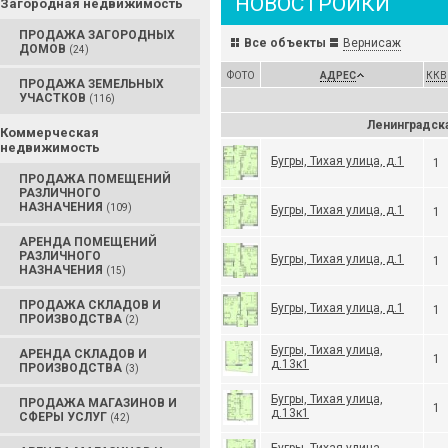
НОВОСТРОЙКИ
Загородная недвижимость
ПРОДАЖА ЗАГОРОДНЫХ
Все объекты
Вернисаж
ДОМОВ
(24)
ФОТО
АДРЕС
ККВ
ПРОДАЖА ЗЕМЕЛЬНЫХ
УЧАСТКОВ
(116)
Ленинградска
Коммерческая
недвижимость
Бугры, Тихая улица, д.1
1
ПРОДАЖА ПОМЕЩЕНИЙ
РАЗЛИЧНОГО
НАЗНАЧЕНИЯ
(109)
Бугры, Тихая улица, д.1
1
АРЕНДА ПОМЕЩЕНИЙ
РАЗЛИЧНОГО
Бугры, Тихая улица, д.1
1
НАЗНАЧЕНИЯ
(15)
ПРОДАЖА СКЛАДОВ И
Бугры, Тихая улица, д.1
1
ПРОИЗВОДСТВА
(2)
Бугры, Тихая улица,
АРЕНДА СКЛАДОВ И
1
д.13к1
ПРОИЗВОДСТВА
(3)
Бугры, Тихая улица,
ПРОДАЖА МАГАЗИНОВ И
1
д.13к1
СФЕРЫ УСЛУГ
(42)