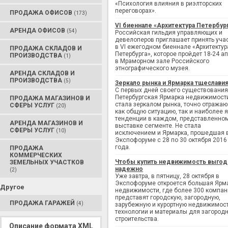
«Психология влияния в риэлторских
переговорах».
ПРОДАЖА ОФИСОВ
(173)
VI биеннале «Архитектура Петербур
АРЕНДА ОФИСОВ
(54)
Российская гильдия управляющих и
девелоперов приглашает принять уча
в VI ежегодном биеннале «Архитектур
ПРОДАЖА СКЛАДОВ И
Петербурга», которое пройдет 18-24 а
ПРОИЗВОДСТВА
(1)
в Мраморном зале Российского
этнографического музея.
АРЕНДА СКЛАДОВ И
ПРОИЗВОДСТВА
(5)
Зеркало рынка и Ярмарка тщеслави
С первых дней своего существования
Петербургская Ярмарка недвижимост
ПРОДАЖА МАГАЗИНОВ И
стала зеркалом рынка, точно отража
СФЕРЫ УСЛУГ
(20)
как общую ситуацию, так и наиболее 
тенденции в каждом, представленно
АРЕНДА МАГАЗИНОВ И
выставке сегменте. Не стала
СФЕРЫ УСЛУГ
(10)
исключением и Ярмарка, прошедшая 
Экспофоруме с 28 по 30 октября 2016
года.
ПРОДАЖА
КОММЕРЧЕСКИХ
Чтобы купить недвижимость выгод
ЗЕМЕЛЬНЫХ УЧАСТКОВ
надежно
(2)
Уже завтра, в пятницу, 28 октября в
Экспофоруме откроется большая Ярм
Другое
недвижимости, где более 300 компан
представят городскую, загородную,
ПРОДАЖА ГАРАЖЕЙ
(4)
зарубежную и курортную недвижимост
технологии и материалы для загород
строительства.
Описание формата XML