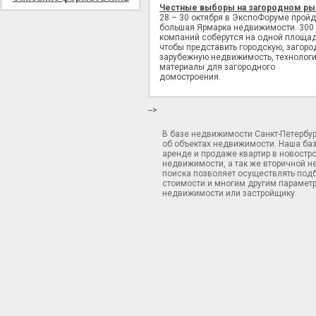
Честные выборы на загородном ры
28 – 30 октября в ЭкспоФоруме пройд
большая Ярмарка недвижимости. 300
компаний соберутся на одной площад
чтобы представить городскую, загоро
зарубежную недвижимость, технологи
материалы для загородного
домостроения.
-->
В базе недвижимости Санкт-Петербу
об объектах недвижимости. Наша ба
аренде и продаже квартир в новостр
недвижимости, а так же вторичной н
поиска позволяет осуществлять подб
стоимости и многим другим параметр
недвижимости или застройщику.