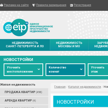
Реклама на сайте
Правила размещения
Регистрация
НЕДВИЖИМОСТЬ
НЕДВИЖИМОСТЬ
ЗАРУБ
САНКТ-ПЕТЕРБУРГА И ЛО
МОСКВЫ И МО
НЕДВИЖ
НОВОСТРОЙКИ
Уточнить
Количество
Уточнить
местоположение
комнат
этаж
Жилая недвижимость
Главная
/
Каталог недвижимости
/
Но
ПРОДАЖА КВАРТИР
(498)
АРЕНДА КВАРТИР
НОВОСТРОЙКИ
(4)