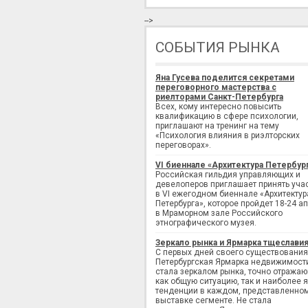
-->
СОБЫТИЯ РЫНКА
Яна Гусева поделится секретами
переговорного мастерства с
риелторами Санкт-Петербурга
Всех, кому интересно повысить
квалификацию в сфере психологии,
приглашают на тренинг на тему
«Психология влияния в риэлторских
переговорах».
VI биеннале «Архитектура Петербур
Российская гильдия управляющих и
девелоперов приглашает принять уча
в VI ежегодном биеннале «Архитектур
Петербурга», которое пройдет 18-24 а
в Мраморном зале Российского
этнографического музея.
Зеркало рынка и Ярмарка тщеслави
С первых дней своего существования
Петербургская Ярмарка недвижимост
стала зеркалом рынка, точно отража
как общую ситуацию, так и наиболее 
тенденции в каждом, представленно
выставке сегменте. Не стала