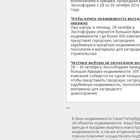
исключением и Ярмарка, прошедшая 
Экспофоруме с 28 по 30 октября 2016
года.
Чтобы купить недвижимость выгод
надежно
Уже завтра, в пятницу, 28 октября в
Экспофоруме откроется большая Ярм
недвижимости, где более 300 компан
представят городскую, загородную,
зарубежную и курортную недвижимост
технологии и материалы для загород
строительства.
Честные выборы на загородном ры
28 – 30 октября в ЭкспоФоруме пройд
большая Ярмарка недвижимости. 300
компаний соберутся на одной площад
чтобы представить городскую, загоро
зарубежную недвижимость, технологи
материалы для загородного
домостроения.
-->
В базе недвижимости Санкт-Петербу
об объектах недвижимости. Наша ба
аренде и продаже квартир в новостр
недвижимости, а так же вторичной н
поиска позволяет осуществлять подб