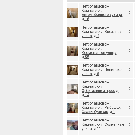
Петропавловск-
Камчатский,
2
Автомобилистов улица,
д.16
Петропавловск-
Камчатский, Звездная
2
улица, д.4
Петропавловск-
Камчатский,
2
Космонавтов улица,
д.55
Петропавловск-
Камчатский, Ленинская
2
улица, д.8
Петропавловск-
Камчатский,
2
Орбитальный проезд,
д.14
Петропавловск-
Камчатский, Рыбацкой
2
Славы бульвар, д.1
Петропавловск-
Камчатский, Солнечная
2
улица, д.11