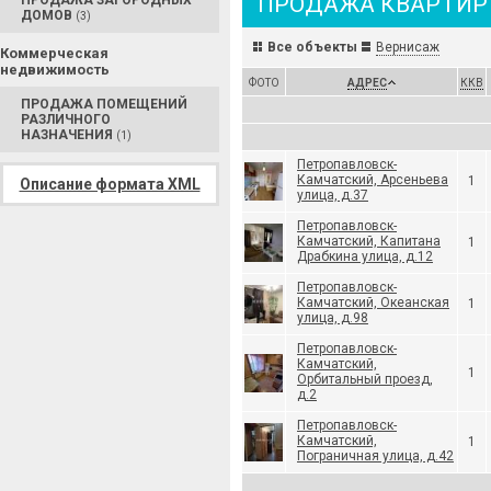
ПРОДАЖА КВАРТИР
ПРОДАЖА ЗАГОРОДНЫХ
ДОМОВ
(3)
Все объекты
Вернисаж
Коммерческая
недвижимость
ФОТО
АДРЕС
ККВ
ПРОДАЖА ПОМЕЩЕНИЙ
РАЗЛИЧНОГО
НАЗНАЧЕНИЯ
(1)
Петропавловск-
Камчатский, Арсеньева
1
Описание формата XML
улица, д.37
Петропавловск-
Камчатский, Капитана
1
Драбкина улица, д.12
Петропавловск-
Камчатский, Океанская
1
улица, д.98
Петропавловск-
Камчатский,
1
Орбитальный проезд,
д.2
Петропавловск-
Камчатский,
1
Пограничная улица, д.42