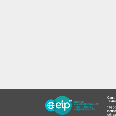
Санкт
Техн
1996-
Испол
обяза