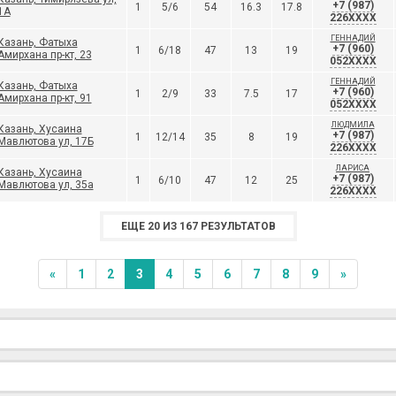
+7 (987)
1
5/6
54
16.3
17.8
1А
226XXXX
ГЕННАДИЙ
Казань, Фатыха
+7 (960)
1
6/18
47
13
19
Амирхана пр-кт, 23
052XXXX
ГЕННАДИЙ
Казань, Фатыха
+7 (960)
1
2/9
33
7.5
17
Амирхана пр-кт, 91
052XXXX
ЛЮДМИЛА
Казань, Хусаина
+7 (987)
1
12/14
35
8
19
Мавлютова ул, 17Б
226XXXX
ЛАРИСА
Казань, Хусаина
+7 (987)
1
6/10
47
12
25
Мавлютова ул, 35а
226XXXX
ЕЩЕ 20 ИЗ 167 РЕЗУЛЬТАТОВ
«
1
2
3
4
5
6
7
8
9
»