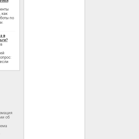
ейки
генты
 как
аботы по
ы.
а в
ьги?
 в
лей
опрос:
 если
ормация
ми об
тема
у