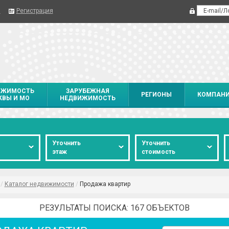
я
Регистрация
ИЖИМОСТЬ
ЗАРУБЕЖНАЯ
РЕГИОНЫ
КОМПАН
ВЫ И МО
НЕДВИЖИМОСТЬ
о
Уточнить
Уточнить
этаж
стоимость
/
Каталог недвижимости
/
Продажа квартир
РЕЗУЛЬТАТЫ ПОИСКА: 167 ОБЪЕКТОВ