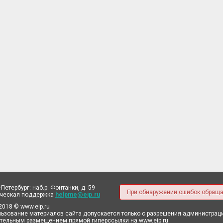
-Петербург: наб.р. Фонтанки, д. 59
При обнаружении ошибок обраща
ическая поддержка
helpme@eip.ru
2018 © www.eip.ru
ьзование материалов сайта допускается только с разрешения администрации
тельным размещением прямой гиперссылки на www.eip.ru