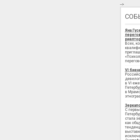
-->
СОБ
Яна Гус
перегов
риелтор
Всех, к
квалифи
приглаш
«Психол
перегов
VI биен
Российс
девелоп
в VI еж
Петербу
в Мрамо
этногра
Зеркало
С первы
Петербу
стала з
как общ
тенденц
выставк
исключе