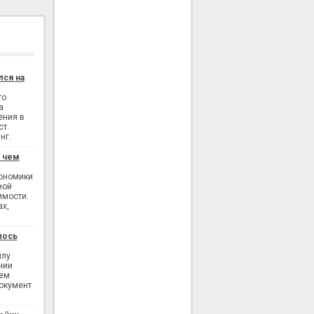
лся на
го
а
ения в
ст.
нг.
: чем
кономики
ной
имости.
ах,
лось
илу
нии
ием
окумент