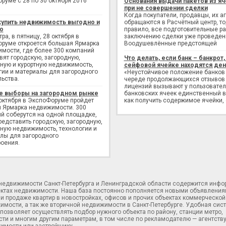
руме с 28 по 30 октября 2016
Основания выдачи пакетов из яч
при не совершении сделки
Когда покупатели, продавцы, их а
купить недвижимость выгодно и
обращаются в Расчётный центр, то,
о
правило, все подготовительные р
ра, в пятницу, 28 октября в
заключению сделки уже проведен
руме откроется большая Ярмарка
Воодушевлённые предстоящей
мости, где более 300 компаний
вят городскую, загородную,
Что делать, если банк – банкрот, 
ную и курортную недвижимость,
сейфовой ячейке находятся ден
гии и материалы для загородного
«Неустойчивое положение банков
льства.
череде продолжающихся отзывов
лицензий вызывают у пользовате
е выборы на загородном рынке
банковских ячеек единственный в
 октября в ЭкспоФоруме пройдет
как получить содержимое ячейки,
 Ярмарка недвижимости. 300
й соберутся на одной площадке,
редставить городскую, загородную,
ную недвижимость, технологии и
лы для загородного
оения.
 недвижимости Санкт-Петербурга и Ленинградской области содержится инф
ектах недвижимости. Наша база постоянно пополняется новыми объявления
и продаже квартир в новостройках, офисов и прочих объектах коммерческой
имости, а так же вторичной недвижимости в Санкт-Петербурге. Удобная сис
позволяет осуществлять подбор нужного объекта по району, станции метро,
ти и многим другим параметрам, в том числе по рекламодателю — агентств