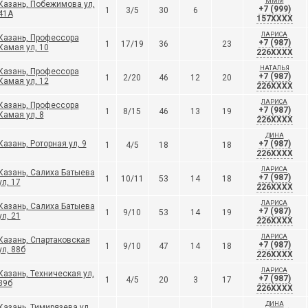
МММ
Казань, Побежимова ул,
+7 (999)
1
3/5
30
6
41А
157XXXX
ЛАРИСА
Казань, Профессора
+7 (987)
1
17/19
36
23
Камая ул, 10
226XXXX
НАТАЛЬЯ
Казань, Профессора
+7 (987)
1
2/20
46
12
20
Камая ул, 12
226XXXX
ЛАРИСА
Казань, Профессора
+7 (987)
1
8/15
46
13
19
Камая ул, 8
226XXXX
ДИНА
Казань, Роторная ул, 9
+7 (987)
1
4/5
18
18
226XXXX
ЛАРИСА
Казань, Салиха Батыева
+7 (987)
1
10/11
53
14
18
ул, 17
226XXXX
ЛАРИСА
Казань, Салиха Батыева
+7 (987)
1
9/10
53
14
19
ул, 21
226XXXX
ЛАРИСА
Казань, Спартаковская
+7 (987)
1
9/10
47
14
18
ул, 88б
226XXXX
ЛАРИСА
Казань, Техническая ул,
+7 (987)
1
4/5
20
3
17
39б
226XXXX
ДИНА
Казань, Тимирязева ул,