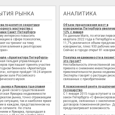
ЫТИЯ РЫНКА
АНАЛИТИКА
ева поделится секретами
Объем предложения мест в
орного мастерства с
коворкингах Петербурга увеличи
ами Санкт-Петербурга
12% с января
ому интересно повысить
По данным Maris, по итогам перво
кацию в сфере психологии,
квартала 2022 года в Петербурге н
ают на тренинг на тему
11,7% увеличился объем предлож
огия влияния в риэлторских
коворкингах, плюс 930 рабочих ме
орах».
Сейчас в городе открыт 81 коворки
нале «Архитектура Петербурга»
Покупка недвижимости в лизинг
кая гильдия управляющих и
это грозит?
еров приглашает принять участие
Нестабильность отечественной э
егодном биеннале «Архитектура
привела к снижению инвестицион
рга», которое пройдет 18-24 апреля
привлекательности рынка недвиж
рном зале Российского
Эксперты говорят о растущих риск
фического музея.
связанных с приобретением
 рынка и Ярмарка тщеславия
К пожизненной ренте подключи
х дней своего существования
государство
ргская Ярмарка недвижимости
С 1 января 2015 года вступает в с
еркалом рынка, точно отражающим
закон Петербурга «О финансирова
ую ситуацию, так и наиболее яркие
расходов, связанных с заключен
ии в каждом, представленном на
договоров пожизненной ренты». Д
е сегменте. Не стала
предусматривает возможность
нием и Ярмарка, прошедшая в