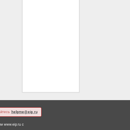
йтесь:
helpme@eip.ru
 www.eip.ru с