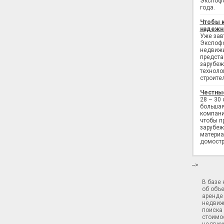
Экспофо
года.
Чтобы 
надежн
Уже завт
Экспофо
недвижи
предста
зарубеж
техноло
строите
Честны
28 – 30
большая
компани
чтобы п
зарубеж
материа
домостр
-->
В базе
об объ
аренде 
недвиж
поиска 
стоимос