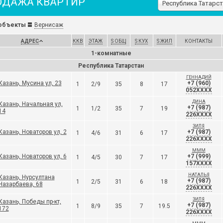
ОДАЖА КВАРТИР
Р
объекты
Вернисаж
АДРЕС
ККВ
ЭТАЖ
S ОБЩ
S КУХ
S ЖИЛ
КОНТАКТЫ
1-комнатные
Республика Татарстан
ГЕННАДИЙ
Казань, Мусина ул, 23
+7 (960)
1
2/9
35
8
17
052XXXX
ДИНА
Казань, Начальная ул,
+7 (987)
1
1/2
35
7
19
14
226XXXX
ЗИЛЯ
Казань, Новаторов ул, 2
+7 (987)
1
4/6
31
6
17
226XXXX
МММ
Казань, Новаторов ул, 6
+7 (999)
1
4/5
30
7
17
157XXXX
НАТАЛЬЯ
Казань, Нурсултана
+7 (987)
1
2/5
31
6
18
Назарбаева, 68
226XXXX
ЗИЛЯ
Казань, Победы пр-кт,
+7 (987)
1
8/9
35
7
19.5
172
226XXXX