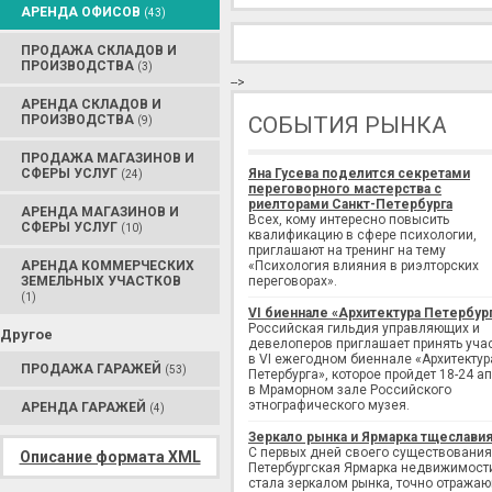
АРЕНДА ОФИСОВ
(43)
ПРОДАЖА СКЛАДОВ И
ПРОИЗВОДСТВА
(3)
-->
АРЕНДА СКЛАДОВ И
ПРОИЗВОДСТВА
СОБЫТИЯ РЫНКА
(9)
ПРОДАЖА МАГАЗИНОВ И
СФЕРЫ УСЛУГ
Яна Гусева поделится секретами
(24)
переговорного мастерства с
риелторами Санкт-Петербурга
АРЕНДА МАГАЗИНОВ И
Всех, кому интересно повысить
СФЕРЫ УСЛУГ
(10)
квалификацию в сфере психологии,
приглашают на тренинг на тему
АРЕНДА КОММЕРЧЕСКИХ
«Психология влияния в риэлторских
ЗЕМЕЛЬНЫХ УЧАСТКОВ
переговорах».
(1)
VI биеннале «Архитектура Петербур
Российская гильдия управляющих и
Другое
девелоперов приглашает принять уча
в VI ежегодном биеннале «Архитектур
ПРОДАЖА ГАРАЖЕЙ
(53)
Петербурга», которое пройдет 18-24 а
в Мраморном зале Российского
этнографического музея.
АРЕНДА ГАРАЖЕЙ
(4)
Зеркало рынка и Ярмарка тщеслави
С первых дней своего существования
Описание формата XML
Петербургская Ярмарка недвижимост
стала зеркалом рынка, точно отража