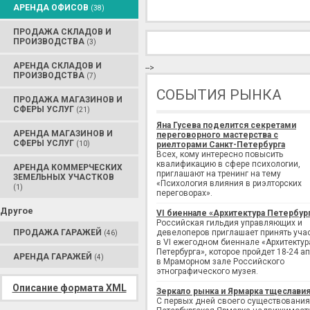
АРЕНДА ОФИСОВ
(38)
ПРОДАЖА СКЛАДОВ И
ПРОИЗВОДСТВА
(3)
АРЕНДА СКЛАДОВ И
-->
ПРОИЗВОДСТВА
(7)
СОБЫТИЯ РЫНКА
ПРОДАЖА МАГАЗИНОВ И
СФЕРЫ УСЛУГ
(21)
Яна Гусева поделится секретами
АРЕНДА МАГАЗИНОВ И
переговорного мастерства с
СФЕРЫ УСЛУГ
(10)
риелторами Санкт-Петербурга
Всех, кому интересно повысить
квалификацию в сфере психологии,
АРЕНДА КОММЕРЧЕСКИХ
приглашают на тренинг на тему
ЗЕМЕЛЬНЫХ УЧАСТКОВ
«Психология влияния в риэлторских
(1)
переговорах».
Другое
VI биеннале «Архитектура Петербур
Российская гильдия управляющих и
ПРОДАЖА ГАРАЖЕЙ
девелоперов приглашает принять уча
(46)
в VI ежегодном биеннале «Архитектур
Петербурга», которое пройдет 18-24 а
АРЕНДА ГАРАЖЕЙ
(4)
в Мраморном зале Российского
этнографического музея.
Описание формата XML
Зеркало рынка и Ярмарка тщеслави
С первых дней своего существования