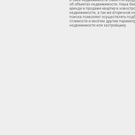
В базе недвижимости Санкт-Петербу
об объектах недвижимости. Наша ба
аренде и продаже квартир в новостр
недвижимости, а так же вторичной н
поиска позволяет осуществлять подб
стоимости и многим другим параметр
недвижимости или застройщику.