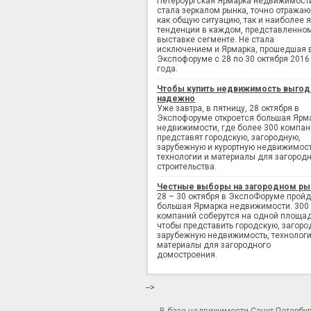
Петербургская Ярмарка недвижимост
стала зеркалом рынка, точно отража
как общую ситуацию, так и наиболее 
тенденции в каждом, представленно
выставке сегменте. Не стала
исключением и Ярмарка, прошедшая 
Экспофоруме с 28 по 30 октября 2016
года.
Чтобы купить недвижимость выгод
надежно
Уже завтра, в пятницу, 28 октября в
Экспофоруме откроется большая Ярм
недвижимости, где более 300 компан
представят городскую, загородную,
зарубежную и курортную недвижимост
технологии и материалы для загород
строительства.
Честные выборы на загородном ры
28 – 30 октября в ЭкспоФоруме пройд
большая Ярмарка недвижимости. 300
компаний соберутся на одной площад
чтобы представить городскую, загоро
зарубежную недвижимость, технологи
материалы для загородного
домостроения.
-->