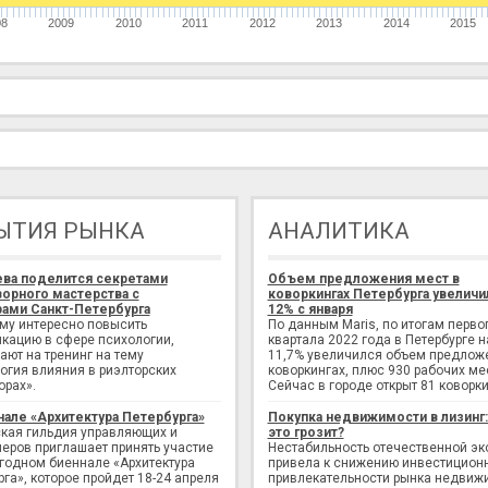
08
2009
2010
2011
2012
2013
2014
2015
ЫТИЯ РЫНКА
АНАЛИТИКА
ева поделится секретами
Объем предложения мест в
орного мастерства с
коворкингах Петербурга увеличи
ами Санкт-Петербурга
12% с января
ому интересно повысить
По данным Maris, по итогам перво
кацию в сфере психологии,
квартала 2022 года в Петербурге н
ают на тренинг на тему
11,7% увеличился объем предлож
огия влияния в риэлторских
коворкингах, плюс 930 рабочих ме
орах».
Сейчас в городе открыт 81 коворки
нале «Архитектура Петербурга»
Покупка недвижимости в лизинг
кая гильдия управляющих и
это грозит?
еров приглашает принять участие
Нестабильность отечественной э
егодном биеннале «Архитектура
привела к снижению инвестицион
рга», которое пройдет 18-24 апреля
привлекательности рынка недвиж