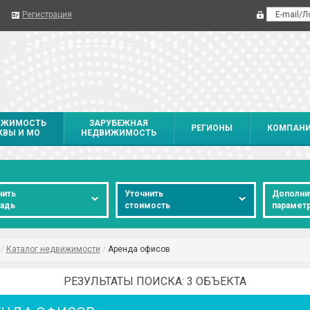
я
Регистрация
ИЖИМОСТЬ
ЗАРУБЕЖНАЯ
РЕГИОНЫ
КОМПАН
ВЫ И МО
НЕДВИЖИМОСТЬ
нить
Уточнить
Дополни
адь
стоимость
парамет
/
Каталог недвижимости
/
Аренда офисов
РЕЗУЛЬТАТЫ ПОИСКА: 3 ОБЪЕКТА