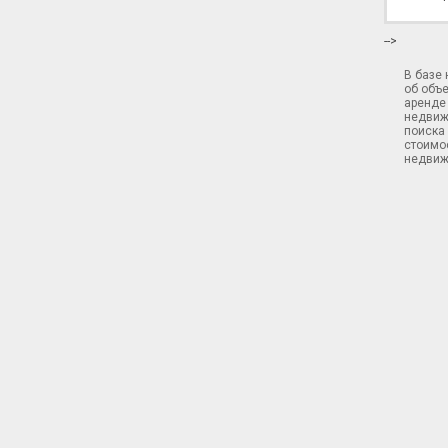
-->
В базе
об объ
аренде 
недвиж
поиска 
стоимос
недвиж