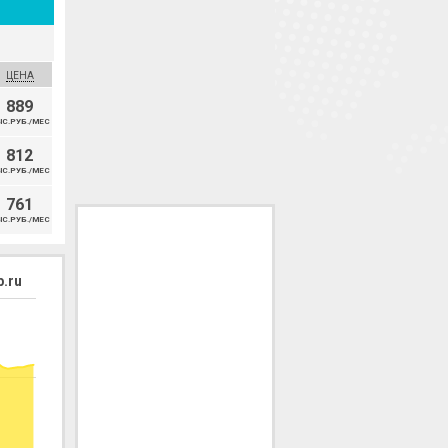
ЦЕНА
889
С.РУБ./МЕС
812
С.РУБ./МЕС
761
С.РУБ./МЕС
.ru