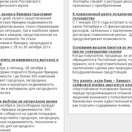
рном зале Российского
Эксперты говорят о растущих риск
фического музея.
связанных с приобретением
 рынка и Ярмарка тщеславия
К пожизненной ренте подключи
х дней своего существования
государство
ргская Ярмарка недвижимости
С 1 января 2015 года вступает в с
еркалом рынка, точно отражающим
закон Петербурга «О финансирова
ую ситуацию, так и наиболее яркие
расходов, связанных с заключен
ии в каждом, представленном на
договоров пожизненной ренты». Д
е сегменте. Не стала
предусматривает возможность
нием и Ярмарка, прошедшая в
руме с 28 по 30 октября 2016
Основания выдачи пакетов из яч
при не совершении сделки
Когда покупатели, продавцы, их а
купить недвижимость выгодно и
обращаются в Расчётный центр, то,
о
правило, все подготовительные р
ра, в пятницу, 28 октября в
заключению сделки уже проведен
руме откроется большая Ярмарка
Воодушевлённые предстоящей
мости, где более 300 компаний
вят городскую, загородную,
Что делать, если банк – банкрот, 
ную и курортную недвижимость,
сейфовой ячейке находятся ден
гии и материалы для загородного
«Неустойчивое положение банков
льства.
череде продолжающихся отзывов
лицензий вызывают у пользовате
е выборы на загородном рынке
банковских ячеек единственный в
 октября в ЭкспоФоруме пройдет
как получить содержимое ячейки,
 Ярмарка недвижимости. 300
й соберутся на одной площадке,
редставить городскую, загородную,
ную недвижимость, технологии и
лы для загородного
оения.