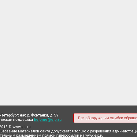
-Петербург: наб.р. Фонтанки, д. 59
При обнаружении ошибок обраща
ическая поддержка
helpme@eip.ru
2018 © www.eip.ru
ьзование материалов сайта допускается только с разрешения администрации
тельным размещением прямой гиперссылки на www.eip.ru