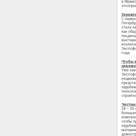
в Мрамо
этногра
Зеркало
С первы
Петербу
стала з
как общ
тенденц
выставк
исключе
Экспофо
года.
Чтобы 
надежн
Уже завт
Экспофо
недвижи
предста
зарубеж
техноло
строите
Честны
28 – 30
большая
компани
чтобы п
зарубеж
материа
домостр