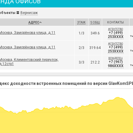
ЕНДА ОФИСОВ
объекты
Вернисаж
АДРЕС
ЭТАЖ
S ОБЩ
КОНТАКТЫ
АГЕНТСТВО
Москва, Заморёнова улица, д.11
+7 (499)
1/3
349.6
253XXXX
ТЫ
АГЕНТСТВО
Москва, Заморёнова улица, д.11
+7 (499)
2/3
319.64
253XXXX
ТЫ
ВЛАДЕЛЕЦ
Москва, Климентовский переулок,
+7 (967)
3/3
212.2
д.12стр1
986XXXX
ТЫ
декс доходности встроенных помещений по версии GlavKomSPb