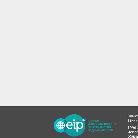
Санкт
Техн
1996-
Испол
обяза