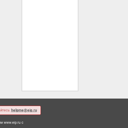
йтесь:
helpme@eip.ru
 www.eip.ru с