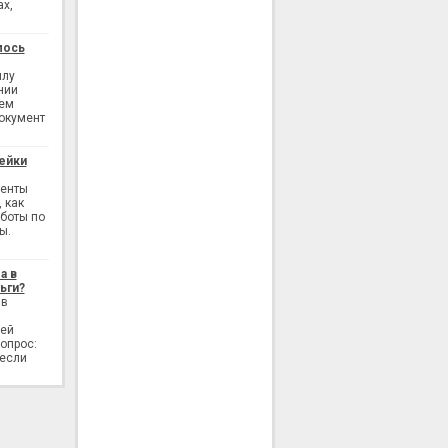
ах,
лось
илу
нии
ием
окумент
ейки
генты
 как
аботы по
ы.
а в
ьги?
 в
лей
опрос:
 если