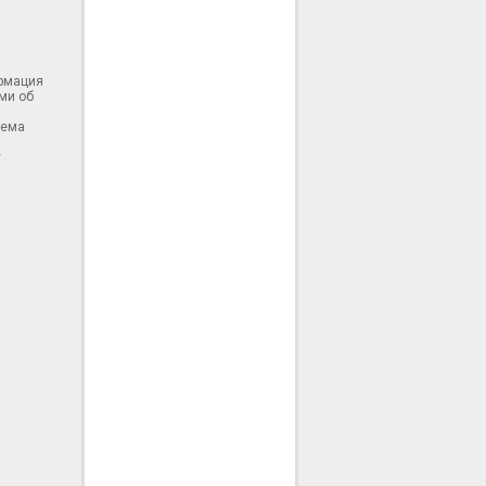
ормация
ми об
тема
у