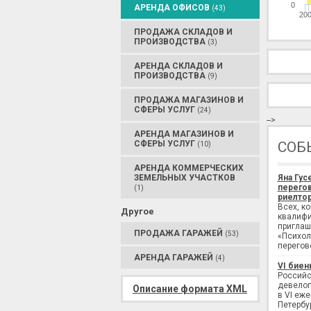
0
АРЕНДА ОФИСОВ
(43)
20
ПРОДАЖА СКЛАДОВ И
ПРОИЗВОДСТВА
(3)
АРЕНДА СКЛАДОВ И
ПРОИЗВОДСТВА
(9)
ПРОДАЖА МАГАЗИНОВ И
СФЕРЫ УСЛУГ
(24)
-->
АРЕНДА МАГАЗИНОВ И
СФЕРЫ УСЛУГ
СОБ
(10)
АРЕНДА КОММЕРЧЕСКИХ
ЗЕМЕЛЬНЫХ УЧАСТКОВ
Яна Гус
перегов
(1)
риелтор
Всех, к
Другое
квалифи
приглаш
ПРОДАЖА ГАРАЖЕЙ
(53)
«Психол
перегов
АРЕНДА ГАРАЖЕЙ
(4)
VI биен
Российс
девелоп
Описание формата XML
в VI еж
Петербу