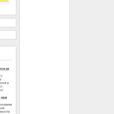
лся на
го
а
ения в
ст.
нг.
: чем
кономики
ной
имости.