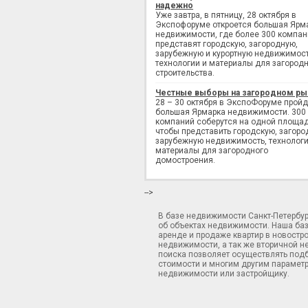
надежно
Уже завтра, в пятницу, 28 октября в
Экспофоруме откроется большая Ярм
недвижимости, где более 300 компан
представят городскую, загородную,
зарубежную и курортную недвижимост
технологии и материалы для загород
строительства.
Честные выборы на загородном ры
28 – 30 октября в ЭкспоФоруме пройд
большая Ярмарка недвижимости. 300
компаний соберутся на одной площад
чтобы представить городскую, загоро
зарубежную недвижимость, технологи
материалы для загородного
домостроения.
-->
В базе недвижимости Санкт-Петербу
об объектах недвижимости. Наша ба
аренде и продаже квартир в новостр
недвижимости, а так же вторичной н
поиска позволяет осуществлять подб
стоимости и многим другим параметр
недвижимости или застройщику.