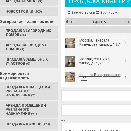
ПРОДАЖА КВАРТИР
АРЕНДА КОМНАТ
(3)
НОВОСТРОЙКИ
(200)
Все объекты
Вернисаж
Загородная недвижимость
ФОТО
АДРЕС
ККВ
ПРОДАЖА ЗАГОРОДНЫХ
ДОМОВ
(30)
Москва, Генерала
1
Кузнецова улица, д.18к1
АРЕНДА ЗАГОРОДНЫХ
ДОМОВ
(1)
Москва, Уральская
ПРОДАЖА ЗЕМЕЛЬНЫХ
1
улица, д.12/21
УЧАСТКОВ
(6)
Коммерческая
поселок Воскресенское,
1
недвижимость
д.39
ПРОДАЖА ПОМЕЩЕНИЙ
РАЗЛИЧНОГО
НАЗНАЧЕНИЯ
(212)
АРЕНДА ПОМЕЩЕНИЙ
РАЗЛИЧНОГО
НАЗНАЧЕНИЯ
(91)
-->
ПРОДАЖА ОФИСОВ
(123)