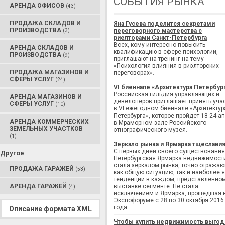
СОБЫТИЯ РЫНКА
АРЕНДА ОФИСОВ
(43)
ПРОДАЖА СКЛАДОВ И
Яна Гусева поделится секретами
ПРОИЗВОДСТВА
переговорного мастерства с
(3)
риелторами Санкт-Петербурга
Всех, кому интересно повысить
АРЕНДА СКЛАДОВ И
квалификацию в сфере психологии,
ПРОИЗВОДСТВА
(9)
приглашают на тренинг на тему
«Психология влияния в риэлторских
ПРОДАЖА МАГАЗИНОВ И
переговорах».
СФЕРЫ УСЛУГ
(24)
VI биеннале «Архитектура Петербур
Российская гильдия управляющих и
АРЕНДА МАГАЗИНОВ И
девелоперов приглашает принять уча
СФЕРЫ УСЛУГ
(10)
в VI ежегодном биеннале «Архитектур
Петербурга», которое пройдет 18-24 а
АРЕНДА КОММЕРЧЕСКИХ
в Мраморном зале Российского
ЗЕМЕЛЬНЫХ УЧАСТКОВ
этнографического музея.
(1)
Зеркало рынка и Ярмарка тщеслави
С первых дней своего существования
Другое
Петербургская Ярмарка недвижимост
стала зеркалом рынка, точно отража
ПРОДАЖА ГАРАЖЕЙ
(53)
как общую ситуацию, так и наиболее 
тенденции в каждом, представленно
АРЕНДА ГАРАЖЕЙ
выставке сегменте. Не стала
(4)
исключением и Ярмарка, прошедшая 
Экспофоруме с 28 по 30 октября 2016
года.
Описание формата XML
Чтобы купить недвижимость выгод