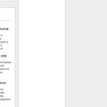
лся на
го
а
ения в
ст.
нг.
: чем
кономики
ной
имости.
ах,
лось
илу
нии
ием
окумент