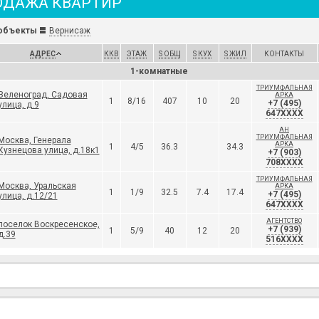
ОДАЖА КВАРТИР
объекты
Вернисаж
АДРЕС
ККВ
ЭТАЖ
S ОБЩ
S КУХ
S ЖИЛ
КОНТАКТЫ
1-комнатные
ТРИУМФАЛЬНАЯ
Зеленоград, Садовая
АРКА
1
8/16
407
10
20
+7 (495)
улица, д.9
647XXXX
АН
ТРИУМФАЛЬНАЯ
Москва, Генерала
АРКА
1
4/5
36.3
34.3
Кузнецова улица, д.18к1
+7 (903)
708XXXX
ТРИУМФАЛЬНАЯ
Москва, Уральская
АРКА
1
1/9
32.5
7.4
17.4
+7 (495)
улица, д.12/21
647XXXX
АГЕНТСТВО
поселок Воскресенское,
+7 (939)
1
5/9
40
12
20
д.39
516XXXX