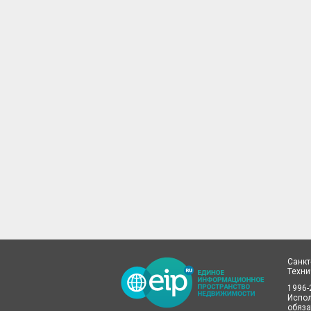
Санкт
Техн
1996-
Испол
обяза