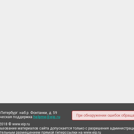
-Петербург: наб.р. Фонтанки, д. 59
При обнаружении ошибок обраща
ическая поддержка
helpme@eip.ru
2018 © www.eip.ru
ьзование материалов сайта допускается только с разрешения администрации
тельным размещением прямой гиперссылки на www.eip.ru