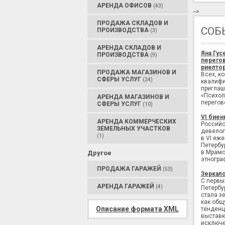
АРЕНДА ОФИСОВ
(43)
-->
ПРОДАЖА СКЛАДОВ И
СОБ
ПРОИЗВОДСТВА
(3)
АРЕНДА СКЛАДОВ И
Яна Гус
ПРОИЗВОДСТВА
(9)
перегов
риелтор
ПРОДАЖА МАГАЗИНОВ И
Всех, к
СФЕРЫ УСЛУГ
(24)
квалифи
приглаш
«Психол
АРЕНДА МАГАЗИНОВ И
перегов
СФЕРЫ УСЛУГ
(10)
VI биен
АРЕНДА КОММЕРЧЕСКИХ
Российс
ЗЕМЕЛЬНЫХ УЧАСТКОВ
девелоп
(1)
в VI еж
Петербу
в Мрамо
Другое
этногра
ПРОДАЖА ГАРАЖЕЙ
(53)
Зеркало
С первы
АРЕНДА ГАРАЖЕЙ
(4)
Петербу
стала з
как общ
Описание формата XML
тенденц
выставк
исключе