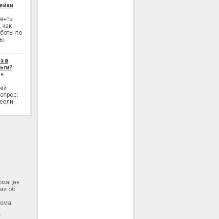
ейки
генты
 как
аботы по
ы.
а в
ьги?
 в
лей
опрос:
 если
ормация
ми об
тема
у