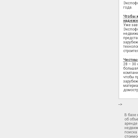
Экспофо
года.
Чтобы 
надежн
Уже завт
Экспофо
недвижи
предста
зарубеж
техноло
строите
Честны
28 – 30
большая
компани
чтобы п
зарубеж
материа
домостр
-->
В базе
об объ
аренде 
недвиж
поиска 
стоимос