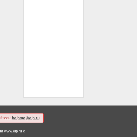
йтесь:
helpme@eip.ru
 www.eip.ru с