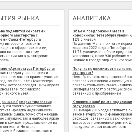
ЫТИЯ РЫНКА
АНАЛИТИКА
ева поделится секретами
Объем предложения мест в
орного мастерства с
коворкингах Петербурга увеличи
ами Санкт-Петербурга
12% с января
ому интересно повысить
По данным Maris, по итогам перво
кацию в сфере психологии,
квартала 2022 года в Петербурге н
ают на тренинг на тему
11,7% увеличился объем предлож
огия влияния в риэлторских
коворкингах, плюс 930 рабочих ме
орах».
Сейчас в городе открыт 81 коворки
нале «Архитектура Петербурга»
Покупка недвижимости в лизинг
кая гильдия управляющих и
это грозит?
еров приглашает принять участие
Нестабильность отечественной э
егодном биеннале «Архитектура
привела к снижению инвестицион
рга», которое пройдет 18-24 апреля
привлекательности рынка недвиж
рном зале Российского
Эксперты говорят о растущих риск
фического музея.
связанных с приобретением
 рынка и Ярмарка тщеславия
К пожизненной ренте подключи
х дней своего существования
государство
ргская Ярмарка недвижимости
С 1 января 2015 года вступает в с
еркалом рынка, точно отражающим
закон Петербурга «О финансирова
ую ситуацию, так и наиболее яркие
расходов, связанных с заключен
ии в каждом, представленном на
договоров пожизненной ренты». Д
е сегменте. Не стала
предусматривает возможность
нием и Ярмарка, прошедшая в