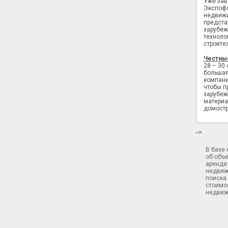
Уже завт
Экспофо
недвижи
предста
зарубеж
техноло
строите
Честны
28 – 30
большая
компани
чтобы п
зарубеж
материа
домостр
-->
В базе
об объ
аренде 
недвиж
поиска 
стоимос
недвиж