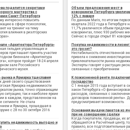
ева поделится секретами
Объем предложения мест в
орного мастерства с
коворкингах Петербурга увеличи
ами Санкт-Петербурга
12% с января
ому интересно повысить
По данным Maris, по итогам перво
кацию в сфере психологии,
квартала 2022 года в Петербурге н
ают на тренинг на тему
11,7% увеличился объем предлож
огия влияния в риэлторских
коворкингах, плюс 930 рабочих ме
орах».
Сейчас в городе открыт 81 коворки
нале «Архитектура Петербурга»
Покупка недвижимости в лизинг
кая гильдия управляющих и
это грозит?
еров приглашает принять участие
Нестабильность отечественной э
егодном биеннале «Архитектура
привела к снижению инвестицион
рга», которое пройдет 18-24 апреля
привлекательности рынка недвиж
рном зале Российского
Эксперты говорят о растущих риск
фического музея.
связанных с приобретением
 рынка и Ярмарка тщеславия
К пожизненной ренте подключи
х дней своего существования
государство
ргская Ярмарка недвижимости
С 1 января 2015 года вступает в с
еркалом рынка, точно отражающим
закон Петербурга «О финансирова
ую ситуацию, так и наиболее яркие
расходов, связанных с заключен
ии в каждом, представленном на
договоров пожизненной ренты». Д
е сегменте. Не стала
предусматривает возможность
нием и Ярмарка, прошедшая в
руме с 28 по 30 октября 2016
Основания выдачи пакетов из яч
при не совершении сделки
Когда покупатели, продавцы, их а
купить недвижимость выгодно и
обращаются в Расчётный центр, то,
о
правило, все подготовительные р