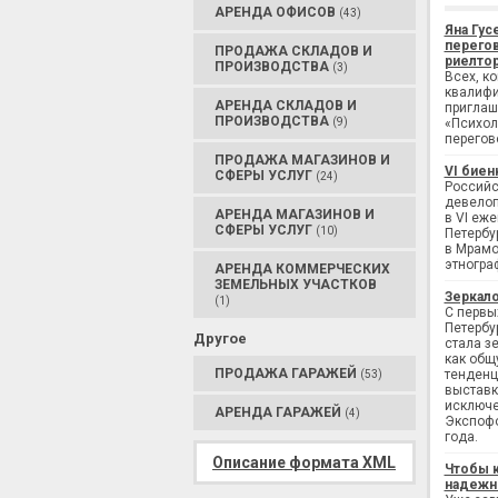
АРЕНДА ОФИСОВ
(43)
Яна Гус
перегов
ПРОДАЖА СКЛАДОВ И
риелтор
ПРОИЗВОДСТВА
(3)
Всех, к
квалифи
АРЕНДА СКЛАДОВ И
приглаш
ПРОИЗВОДСТВА
(9)
«Психол
перегов
ПРОДАЖА МАГАЗИНОВ И
VI биен
СФЕРЫ УСЛУГ
(24)
Российс
девелоп
АРЕНДА МАГАЗИНОВ И
в VI еж
СФЕРЫ УСЛУГ
(10)
Петербу
в Мрамо
этногра
АРЕНДА КОММЕРЧЕСКИХ
ЗЕМЕЛЬНЫХ УЧАСТКОВ
Зеркало
(1)
С первы
Петербу
Другое
стала з
как общ
ПРОДАЖА ГАРАЖЕЙ
тенденц
(53)
выставк
исключе
АРЕНДА ГАРАЖЕЙ
(4)
Экспофо
года.
Описание формата XML
Чтобы 
надежн