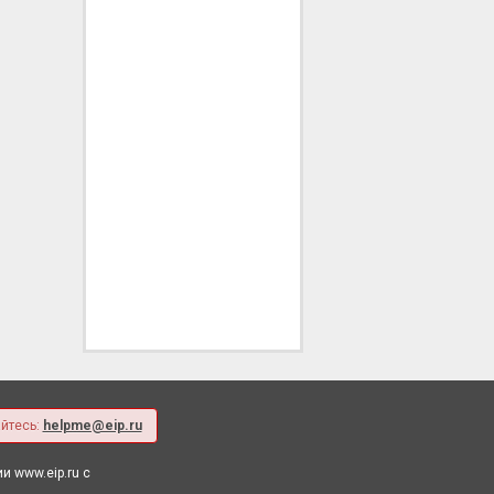
йтесь:
helpme@eip.ru
 www.eip.ru с