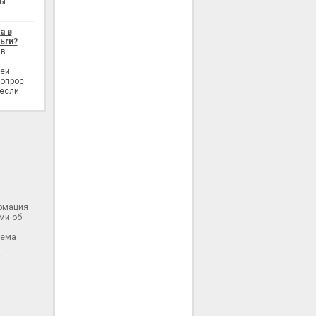
ы.
а в
ьги?
 в
лей
опрос:
 если
ормация
ми об
тема
у