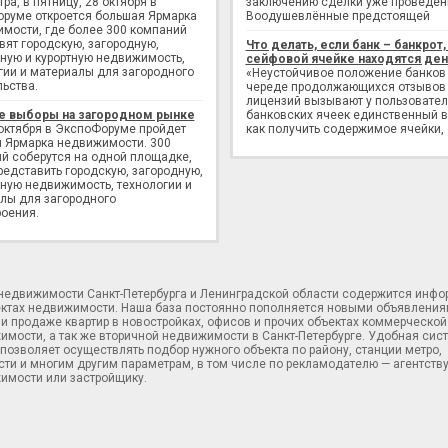
ра, в пятницу, 28 октября в
заключению сделки уже проведен
руме откроется большая Ярмарка
Воодушевлённые предстоящей
мости, где более 300 компаний
вят городскую, загородную,
Что делать, если банк – банкрот, 
ную и курортную недвижимость,
сейфовой ячейке находятся ден
гии и материалы для загородного
«Неустойчивое положение банков
льства.
череде продолжающихся отзывов
лицензий вызывают у пользовате
е выборы на загородном рынке
банковских ячеек единственный в
 октября в ЭкспоФоруме пройдет
как получить содержимое ячейки,
 Ярмарка недвижимости. 300
й соберутся на одной площадке,
редставить городскую, загородную,
ную недвижимость, технологии и
лы для загородного
оения.
 недвижимости Санкт-Петербурга и Ленинградской области содержится инф
ектах недвижимости. Наша база постоянно пополняется новыми объявления
и продаже квартир в новостройках, офисов и прочих объектах коммерческой
имости, а так же вторичной недвижимости в Санкт-Петербурге. Удобная сис
позволяет осуществлять подбор нужного объекта по району, станции метро,
ти и многим другим параметрам, в том числе по рекламодателю — агентств
имости или застройщику.