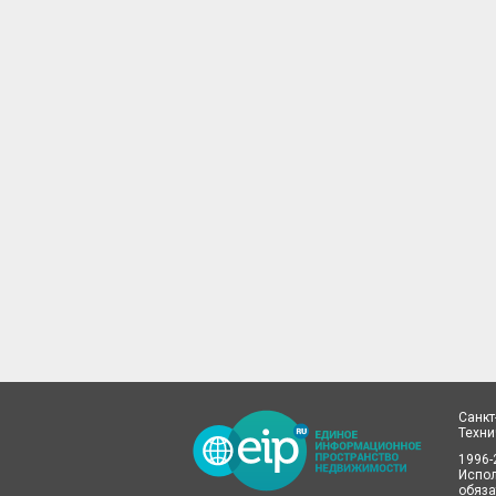
Санкт
Техн
1996-
Испол
обяза