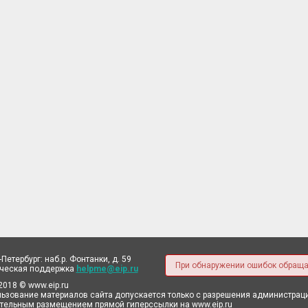
-Петербург: наб.р. Фонтанки, д. 59
При обнаружении ошибок обраща
ическая поддержка
helpme@eip.ru
2018 © www.eip.ru
ьзование материалов сайта допускается только с разрешения администрации
тельным размещением прямой гиперссылки на www.eip.ru