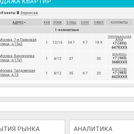
ОДАЖА КВАРТИР
объекты
Вернисаж
АДРЕС
ККВ
ЭТАЖ
S ОБЩ
S КУХ
S ЖИЛ
КОНТАКТЫ
1-комнатные
ТРИУМФАЛЬНАЯ
Москва, 7-я Парковая
АРКА
1
12/16
34.7
9.7
18.9
+7 (495)
улица, д.15к2
647XXXX
ВЛАДЕЛЕЦ
Москва, Винокурова
+7 (965)
1
4/12
37
30
улица, д.17к1
368XXXX
АГЕНТСТВО
Москва, Талдомская
+7 (983)
1
4/12
35
9.7
20
улица, д.15
662XXXX
ЫТИЯ РЫНКА
АНАЛИТИКА