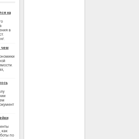
лся на
го
а
ения в
ст.
нг.
: чем
кономики
ной
имости.
ах,
лось
илу
нии
ием
окумент
ейки
генты
 как
аботы по