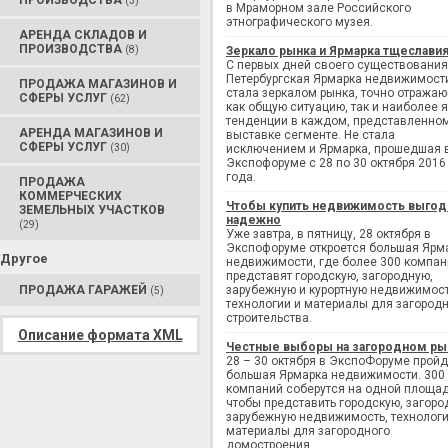
ПРОИЗВОДСТВА
(3)
в Мраморном зале Российского
этнографического музея.
АРЕНДА СКЛАДОВ И
ПРОИЗВОДСТВА
(8)
Зеркало рынка и Ярмарка тщеслави
С первых дней своего существования
Петербургская Ярмарка недвижимост
ПРОДАЖА МАГАЗИНОВ И
стала зеркалом рынка, точно отража
СФЕРЫ УСЛУГ
(62)
как общую ситуацию, так и наиболее 
тенденции в каждом, представленно
АРЕНДА МАГАЗИНОВ И
выставке сегменте. Не стала
СФЕРЫ УСЛУГ
(30)
исключением и Ярмарка, прошедшая 
Экспофоруме с 28 по 30 октября 2016
года.
ПРОДАЖА
КОММЕРЧЕСКИХ
Чтобы купить недвижимость выгод
ЗЕМЕЛЬНЫХ УЧАСТКОВ
надежно
(29)
Уже завтра, в пятницу, 28 октября в
Экспофоруме откроется большая Ярм
Другое
недвижимости, где более 300 компан
представят городскую, загородную,
ПРОДАЖА ГАРАЖЕЙ
зарубежную и курортную недвижимост
(5)
технологии и материалы для загород
строительства.
Описание формата XML
Честные выборы на загородном ры
28 – 30 октября в ЭкспоФоруме пройд
большая Ярмарка недвижимости. 300
компаний соберутся на одной площад
чтобы представить городскую, загоро
зарубежную недвижимость, технологи
материалы для загородного
домостроения.