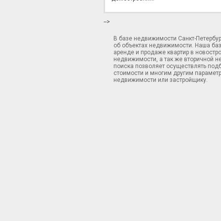
-->
В базе недвижимости Санкт-Петербу
об объектах недвижимости. Наша ба
аренде и продаже квартир в новостр
недвижимости, а так же вторичной н
поиска позволяет осуществлять подб
стоимости и многим другим параметр
недвижимости или застройщику.