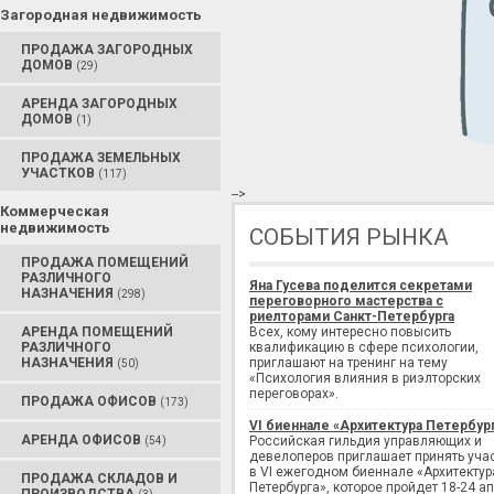
Загородная недвижимость
ПРОДАЖА ЗАГОРОДНЫХ
ДОМОВ
(29)
АРЕНДА ЗАГОРОДНЫХ
ДОМОВ
(1)
ПРОДАЖА ЗЕМЕЛЬНЫХ
УЧАСТКОВ
(117)
-->
Коммерческая
недвижимость
СОБЫТИЯ РЫНКА
ПРОДАЖА ПОМЕЩЕНИЙ
РАЗЛИЧНОГО
Яна Гусева поделится секретами
НАЗНАЧЕНИЯ
(298)
переговорного мастерства с
риелторами Санкт-Петербурга
АРЕНДА ПОМЕЩЕНИЙ
Всех, кому интересно повысить
РАЗЛИЧНОГО
квалификацию в сфере психологии,
НАЗНАЧЕНИЯ
приглашают на тренинг на тему
(50)
«Психология влияния в риэлторских
переговорах».
ПРОДАЖА ОФИСОВ
(173)
VI биеннале «Архитектура Петербур
АРЕНДА ОФИСОВ
Российская гильдия управляющих и
(54)
девелоперов приглашает принять уча
в VI ежегодном биеннале «Архитектур
ПРОДАЖА СКЛАДОВ И
Петербурга», которое пройдет 18-24 а